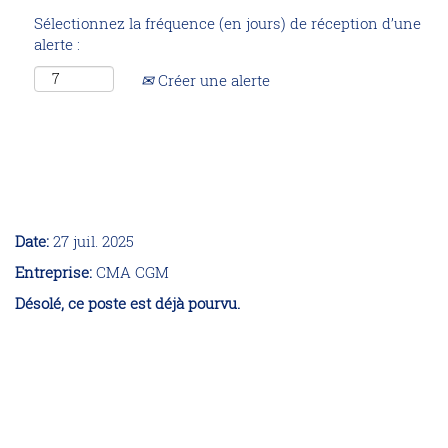
Sélectionnez la fréquence (en jours) de réception d’une
alerte :
Créer une alerte
Apprenti Gestionnaire ressources
humaines (F/H) - en Alternance -
Vénissieux (69)
Date:
27 juil. 2025
Entreprise:
CMA CGM
Désolé, ce poste est déjà pourvu.