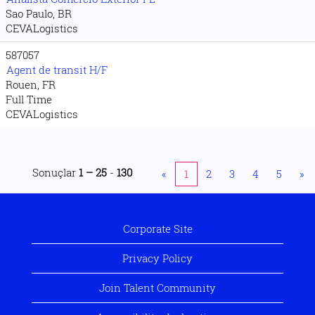
Sao Paulo, BR
CEVALogistics
587057
Agent de transit H/F
Rouen, FR
Full Time
CEVALogistics
Sonuçlar
1 – 25
-
130
«
1
2
3
4
5
»
Corporate Site
Privacy Policy
Join Talent Community