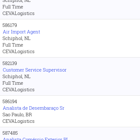
Schiphol, NL
Full Time
CEVALogistics
586179
Air Import Agent
Schiphol, NL
Full Time
CEVALogistics
582139
Customer Service Supervisor
Schiphol, NL
Full Time
CEVALogistics
586194
Analista de Desembaraço Sr
Sao Paulo, BR
CEVALogistics
587485
Analista Comércio Exterior PL