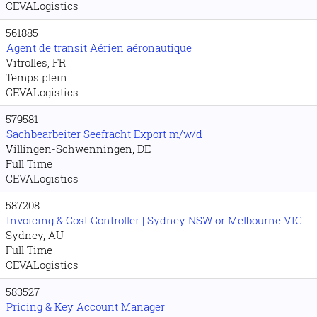
CEVALogistics
561885
Agent de transit Aérien aéronautique
Vitrolles, FR
Temps plein
CEVALogistics
579581
Sachbearbeiter Seefracht Export m/w/d
Villingen-Schwenningen, DE
Full Time
CEVALogistics
587208
Invoicing & Cost Controller | Sydney NSW or Melbourne VIC
Sydney, AU
Full Time
CEVALogistics
583527
Pricing & Key Account Manager