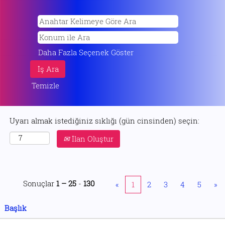
Daha Fazla Seçenek Göster
Temizle
Uyarı almak istediğiniz sıklığı (gün cinsinden) seçin:
İlan Oluştur
Sonuçlar
1 – 25
-
130
«
1
2
3
4
5
»
Başlık