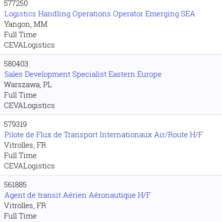
577250
Logistics Handling Operations Operator Emerging SEA
Yangon, MM
Full Time
CEVALogistics
580403
Sales Development Specialist Eastern Europe
Warszawa, PL
Full Time
CEVALogistics
579319
Pilote de Flux de Transport Internationaux Air/Route H/F
Vitrolles, FR
Full Time
CEVALogistics
561885
Agent de transit Aérien Aéronautique H/F
Vitrolles, FR
Full Time