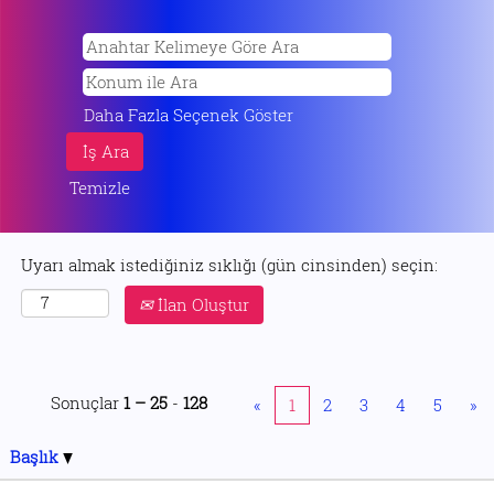
Daha Fazla Seçenek Göster
Temizle
Uyarı almak istediğiniz sıklığı (gün cinsinden) seçin:
İlan Oluştur
Sonuçlar
1 – 25
-
128
«
1
2
3
4
5
»
Başlık