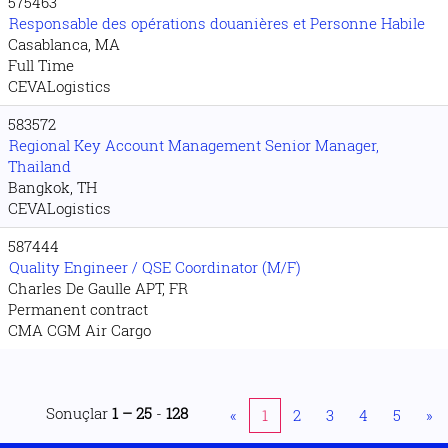
575463
Responsable des opérations douanières et Personne Habile
Casablanca, MA
Full Time
CEVALogistics
583572
Regional Key Account Management Senior Manager,
Thailand
Bangkok, TH
CEVALogistics
587444
Quality Engineer / QSE Coordinator (M/F)
Charles De Gaulle APT, FR
Permanent contract
CMA CGM Air Cargo
Sonuçlar
1 – 25
-
128
«
1
2
3
4
5
»