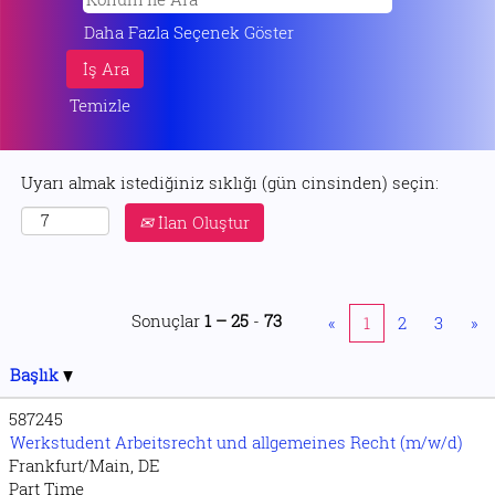
Daha Fazla Seçenek Göster
Temizle
Uyarı almak istediğiniz sıklığı (gün cinsinden) seçin:
İlan Oluştur
Sonuçlar
1 – 25
-
73
«
1
2
3
»
Başlık
587245
Werkstudent Arbeitsrecht und allgemeines Recht (m/w/d)
Frankfurt/Main, DE
Part Time