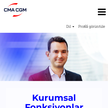
Dil
Profi̇li̇ görüntüle
Kurumsal
Fonksiyonlar2
Kurumsal
Fonksiyonlar