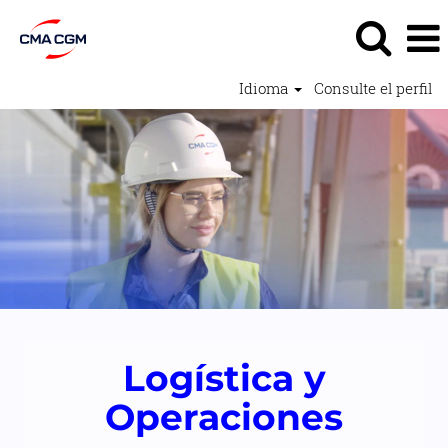
Idioma
Consulte el perfil
Logística
y
Operaciones2
Logística y
Operaciones