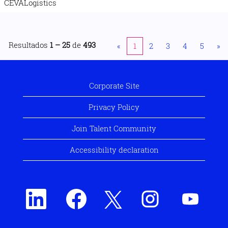
CEVALogistics
Resultados
1 – 25
de
493
«
1
2
3
4
5
»
Corporate Site
Privacy Policy
Join Talent Community
Accessibility declaration
S
S
S
S
S
e
e
e
e
e
a
a
a
a
a
b
b
b
b
b
r
r
r
r
r