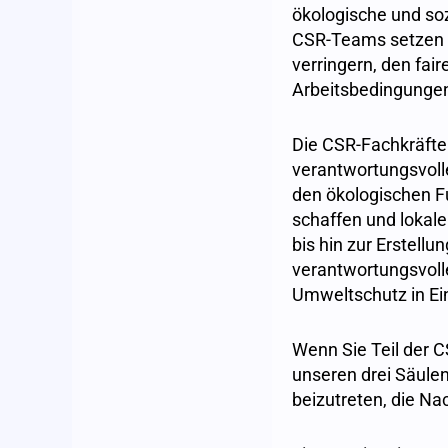
ökologische und soz
CSR-Teams setzen s
verringern, den fair
Arbeitsbedingungen
Die CSR-Fachkräfte 
verantwortungsvolle
den ökologischen F
schaffen und lokal
bis hin zur Erstell
verantwortungsvolle
Umweltschutz in Ein
Wenn Sie Teil der 
unseren drei Säulen
beizutreten, die Nac