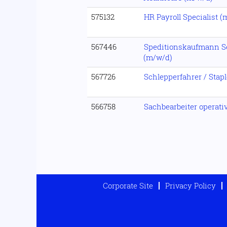
575132
HR Payroll Specialist 
567446
Speditionskaufmann Se
(m/w/d)
567726
Schlepperfahrer / Stap
566758
Sachbearbeiter operati
Corporate Site
Privacy Policy