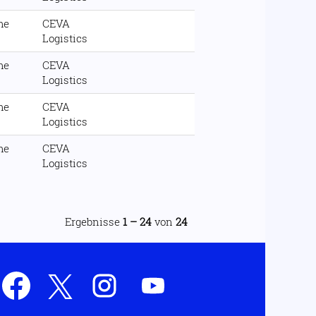
me
CEVA
Logistics
me
CEVA
Logistics
me
CEVA
Logistics
me
CEVA
Logistics
Ergebnisse
1 – 24
von
24
W
W
W
W
i
i
i
i
r
r
r
r
d
d
d
d
a
a
a