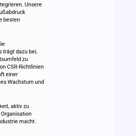
ntegrieren. Unsere
-Fußabdruck
ie besten
ie
 trägt dazu bei,
tsumfeld zu
on CSR-Richtlinien
ft einer
liches Wachstum und
it, aktiv zu
 Organisation
Industrie macht.