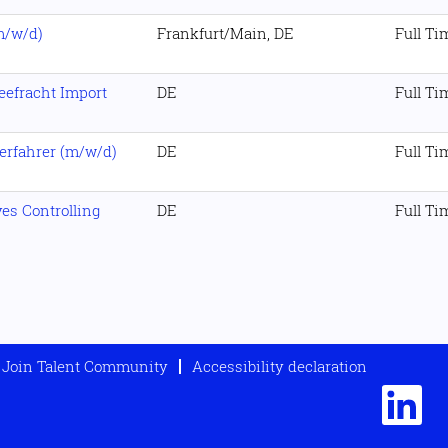
(m/w/d)
Frankfurt/Main, DE
Full Ti
efracht Import
DE
Full Ti
lerfahrer (m/w/d)
DE
Full Ti
ves Controlling
DE
Full Ti
Join Talent Community
Accessibility declaration
W
i
r
d
a