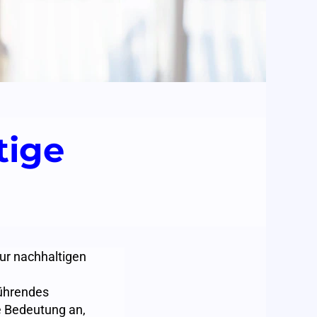
tige
ur nachhaltigen
führendes
e Bedeutung an,