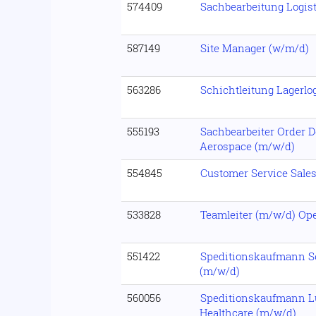
574409
Sachbearbeitung Logis
587149
Site Manager (w/m/d)
563286
Schichtleitung Lagerlo
555193
Sachbearbeiter Order 
Aerospace (m/w/d)
554845
Customer Service Sale
533828
Teamleiter (m/w/d) Op
551422
Speditionskaufmann Se
(m/w/d)
560056
Speditionskaufmann Lu
Healthcare (m/w/d)