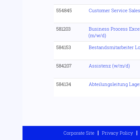
554845
Customer Service Sale
581203
Business Process Exce
(m/w/d)
584153
Bestandsmitarbeiter Lo
584207
Assistenz (w/m/d)
584134
Abteilungsleitung Lage
Corporate Site
Privacy Policy