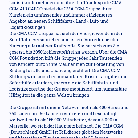
Logistikunternehmen, und ihrer Luftfrachtsparte CMA
CGM AIR CARGO bietet die CMA CGM-Gruppe ihren
Kunden ein umfassendes und immer effizienteres
Angebot an neuen Schifffahrts-, Land-, Luft- und
Logistiklösungen.
Die CMA CGM Gruppe hat sich der Energiewende in der
Schifffahrt verschrieben und ist ein Vorreiter bei der
Nutzung alternativer Kraftstoffe. Sie hat sich zum Ziel
gesetzt, bis 2050 kohlenstofffrei zu werden. Über die CMA
CGM Foundation hilft die Gruppe jedes Jahr Tausenden
von Kindern durch ihre Maßnahmen zur Förderung von
Bildung für alle und Chancengleichheit. Die CMA CGM-
Stiftung wird auch bei humanitären Krisen tätig, die eine
Soforthilfe erfordern, indem sie die Schifffahrts- und
Logistikexpertise der Gruppe mobilisiert, um humanitäre
Hilfsgüter in die ganze Welt zu bringen.
Die Gruppe ist mit einem Netz von mehr als 400 Büros und
750 Lagern in 160 Ländern vertreten und beschäftigt
weltweit mehr als 155.000 Mitarbeiter, davon 4.000 in
Marseille, wo sich der Hauptsitz befindet. Die CMA CGM
(Deutschland) GmbH ist Teil dieses globalen Netzwerks