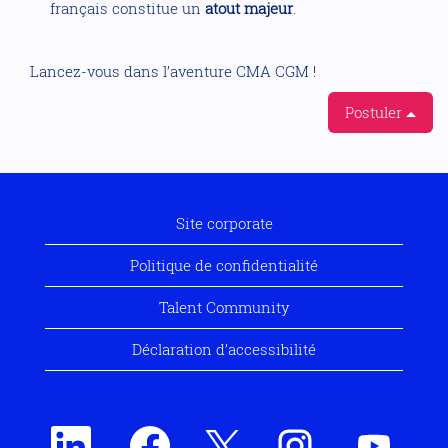
français constitue un
atout majeur
.
Lancez-vous dans l’aventure CMA CGM !
Postuler
Site corporate
Politique de confidentialité
Talent Community
Déclaration d’accessibilité
S
S
S
S
S
’
’
’
’