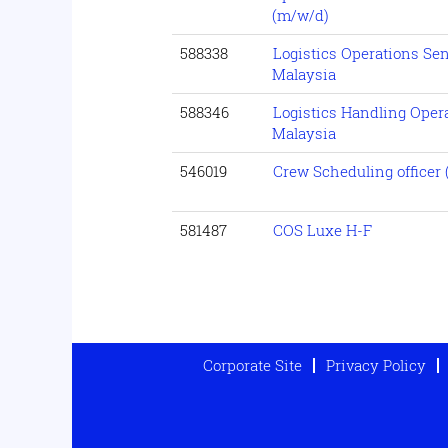
(m/w/d)
588338
Logistics Operations Se
Malaysia
588346
Logistics Handling Oper
Malaysia
546019
Crew Scheduling officer 
581487
COS Luxe H-F
Corporate Site
Privacy Policy