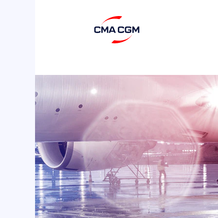
Fret
Aérien
-
Reshape