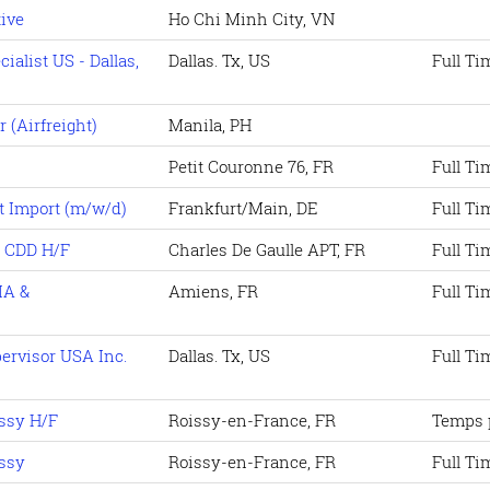
ive
Ho Chi Minh City, VN
ialist US - Dallas,
Dallas. Tx, US
Full Ti
r (Airfreight)
Manila, PH
Petit Couronne 76, FR
Full Ti
t Import (m/w/d)
Frankfurt/Main, DE
Full Ti
- CDD H/F
Charles De Gaulle APT, FR
Full Ti
IA &
Amiens, FR
Full Ti
ervisor USA Inc.
Dallas. Tx, US
Full Ti
issy H/F
Roissy-en-France, FR
Temps 
issy
Roissy-en-France, FR
Full Ti