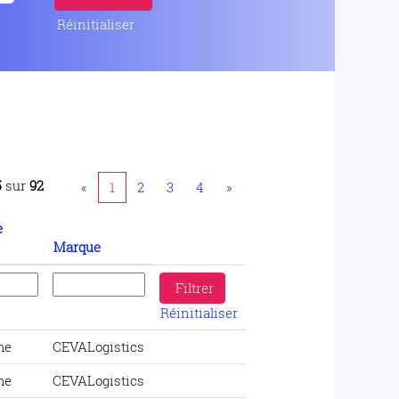
Réinitialiser
5
sur
92
«
1
2
3
4
»
e
Marque
Réinitialiser
me
CEVALogistics
me
CEVALogistics