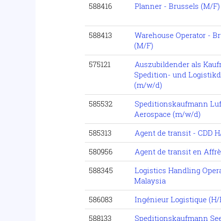
588416
Planner - Brussels (M/F)
588413
Warehouse Operator - B
(M/F)
575121
Auszubildender als Kau
Spedition- und Logistikd
(m/w/d)
585532
Speditionskaufmann Luft
Aerospace (m/w/d)
585313
Agent de transit - CDD H
580956
Agent de transit en Affr
588345
Logistics Handling Oper
Malaysia
586083
Ingénieur Logistique (H/
588133
Speditionskaufmann See