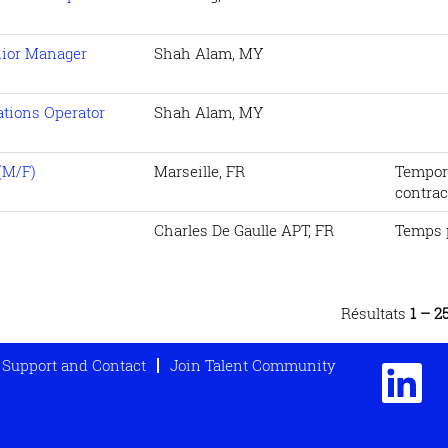
nior Manager
Shah Alam, MY
ations Operator
Shah Alam, MY
(M/F)
Marseille, FR
Tempor
contrac
Charles De Gaulle APT, FR
Temps 
Résultats
1 – 2
Support and Contact
Join Talent Community
S
’
o
u
v
r