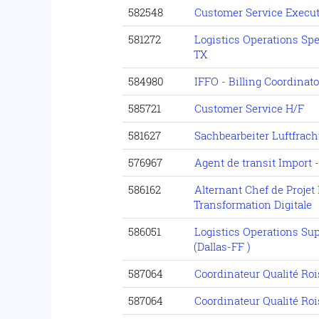
582548
Customer Service Execut
581272
Logistics Operations Spec
TX
584980
IFFO - Billing Coordinato
585721
Customer Service H/F
581627
Sachbearbeiter Luftfrach
576967
Agent de transit Import 
586162
Alternant Chef de Projet 
Transformation Digitale
586051
Logistics Operations Sup
(Dallas-FF )
587064
Coordinateur Qualité Ro
587064
Coordinateur Qualité Ro