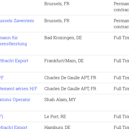
Brussels, FR
Perman
contrac
russels Zaventem
Brussels, FR
Perman
contrac
fmann für
Bad Krozingen, DE
Full Ti
ienstleistung
fracht Export
Frankfurt/Main, DE
Full Ti
/F
Charles De Gaulle APT, FR
Full Ti
ètement aérien H/F
Charles De Gaulle APT, FR
Full Ti
ations Operator
Shah Alam, MY
F)
Le Port, RE
Full Ti
fracht Export
Hamburg, DE
Full Ti