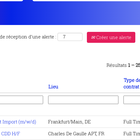
de réception d’une alerte :
Créer une alerte
Résultats
1 – 2
Type d
Lieu
contrat
t Import (m/w/d)
Frankfurt/Main, DE
Full Ti
- CDD H/F
Charles De Gaulle APT, FR
Full Ti