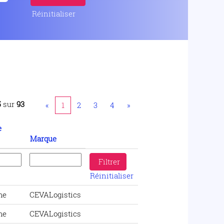
Réinitialiser
5
sur
93
«
1
2
3
4
»
e
Marque
Réinitialiser
me
CEVALogistics
me
CEVALogistics