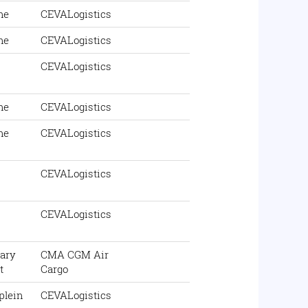
me
CEVALogistics
me
CEVALogistics
CEVALogistics
me
CEVALogistics
me
CEVALogistics
CEVALogistics
CEVALogistics
ary
CMA CGM Air
t
Cargo
plein
CEVALogistics