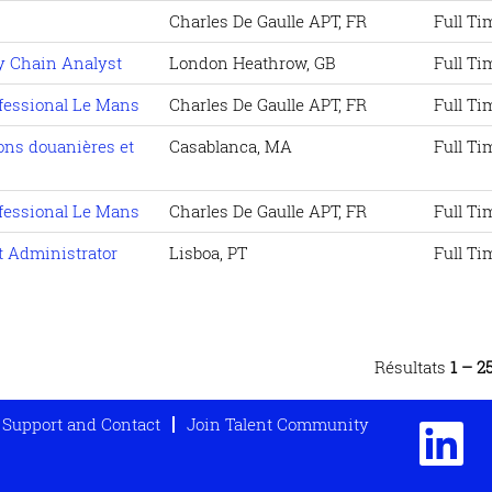
Charles De Gaulle APT, FR
Full Ti
y Chain Analyst
London Heathrow, GB
Full Ti
ofessional Le Mans
Charles De Gaulle APT, FR
Full Ti
ons douanières et
Casablanca, MA
Full Ti
ofessional Le Mans
Charles De Gaulle APT, FR
Full Ti
 Administrator
Lisboa, PT
Full Ti
Résultats
1 – 2
Support and Contact
Join Talent Community
S
’
o
u
v