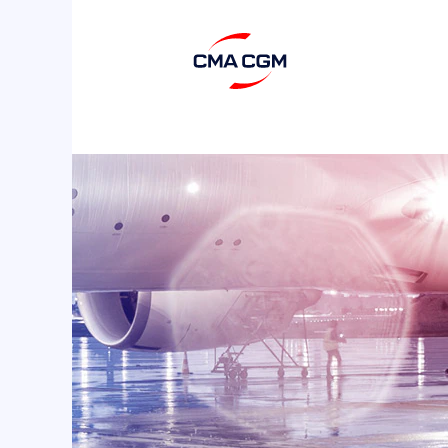
Fret
Aérien
-
Reshape