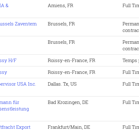
IA &
Amiens, FR
Full Ti
russels Zaventem
Brussels, FR
Perman
contrac
Brussels, FR
Perman
contrac
issy H/F
Roissy-en-France, FR
Temps 
issy
Roissy-en-France, FR
Full Ti
ervisor USA Inc.
Dallas. Tx, US
Full Ti
fmann für
Bad Krozingen, DE
Full Ti
ienstleistung
fracht Export
Frankfurt/Main, DE
Full Ti