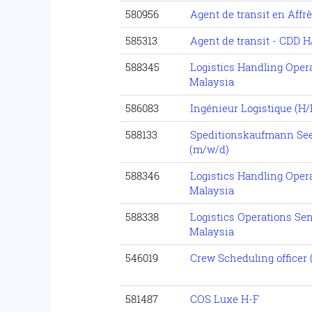
580956
Agent de transit en Affr
585313
Agent de transit - CDD H
588345
Logistics Handling Oper
Malaysia
586083
Ingénieur Logistique (H/
588133
Speditionskaufmann See
(m/w/d)
588346
Logistics Handling Oper
Malaysia
588338
Logistics Operations Se
Malaysia
546019
Crew Scheduling officer 
581487
COS Luxe H-F