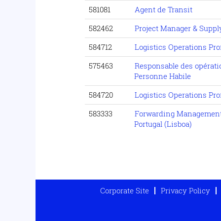
581081
Agent de Transit
582462
Project Manager & Suppl
584712
Logistics Operations Pr
575463
Responsable des opérati
Personne Habile
584720
Logistics Operations Pr
583333
Forwarding Management
Portugal (Lisboa)
Corporate Site
Privacy Policy