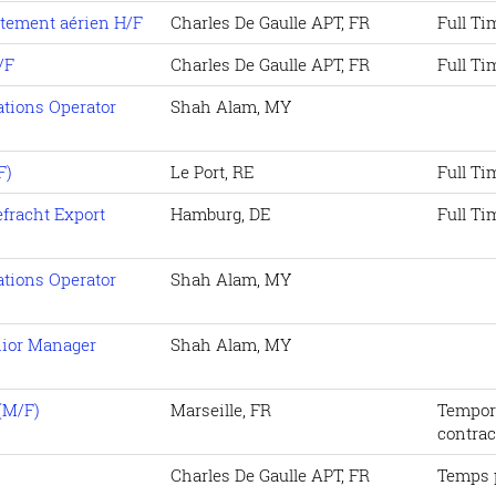
ètement aérien H/F
Charles De Gaulle APT, FR
Full Ti
/F
Charles De Gaulle APT, FR
Full Ti
ations Operator
Shah Alam, MY
F)
Le Port, RE
Full Ti
fracht Export
Hamburg, DE
Full Ti
ations Operator
Shah Alam, MY
nior Manager
Shah Alam, MY
(M/F)
Marseille, FR
Tempor
contrac
Charles De Gaulle APT, FR
Temps 