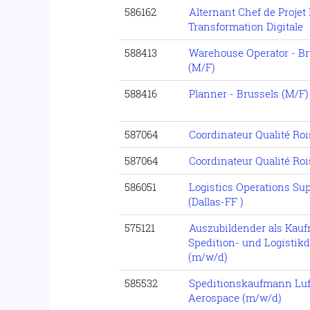
586162
Alternant Chef de Projet 
Transformation Digitale
588413
Warehouse Operator - B
(M/F)
588416
Planner - Brussels (M/F)
587064
Coordinateur Qualité Ro
587064
Coordinateur Qualité Ro
586051
Logistics Operations Sup
(Dallas-FF )
575121
Auszubildender als Kau
Spedition- und Logistikd
(m/w/d)
585532
Speditionskaufmann Luft
Aerospace (m/w/d)