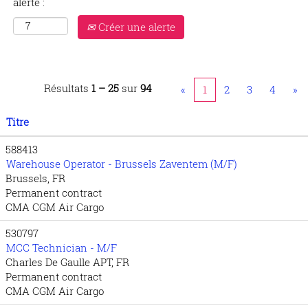
alerte :
Créer une alerte
Résultats
1 – 25
sur
94
«
1
2
3
4
»
Titre
588413
Warehouse Operator - Brussels Zaventem (M/F)
Brussels, FR
Permanent contract
CMA CGM Air Cargo
530797
MCC Technician - M/F
Charles De Gaulle APT, FR
Permanent contract
CMA CGM Air Cargo