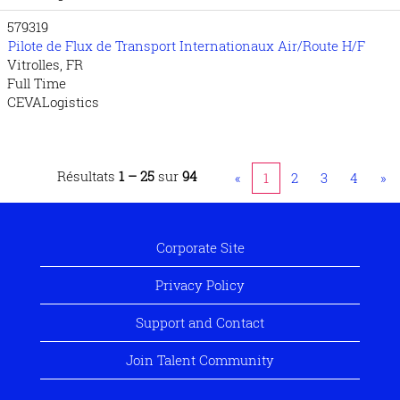
579319
Pilote de Flux de Transport Internationaux Air/Route H/F
Vitrolles, FR
Full Time
CEVALogistics
Résultats
1 – 25
sur
94
«
1
2
3
4
»
Corporate Site
Privacy Policy
Support and Contact
Join Talent Community