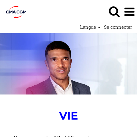
Langue
Se connecter
Programmes
Early
Careers
-
VIE
-
Reshape
VIE