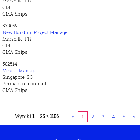
Marseille, FR
CDI
CMA Ships
573069
New Building Project Manager
Marseille, FR
CDI
CMA Ships
582514
Vessel Manager
Singapore, SG
Permanent contract
CMA Ships
Wyniki
1 – 25
z
1186
«
1
2
3
4
5
»