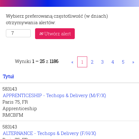
Wybierz preferowaną częstotliwość (w dniach)
otrzymywania alertów:
Utwórz alert
Wyniki
1 – 25
z
1186
«
1
2
3
4
5
»
Tytuł
583143
APPRENTICESHIP - Techops & Delivery (M/F/X)
Paris 75, FR
Apprenticeship
RMCBFM
583143
ALTERNANCE - Techops & Delivery (F/H/X)