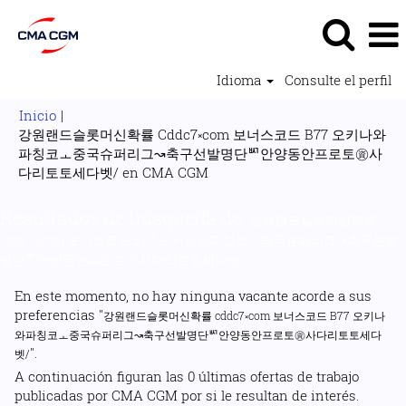
Idioma
Consulte el perfil
Inicio
|
강원랜드슬롯머신확률 Cddc7༝com 보너스코드 B77 오키나와
파칭코ㅗ중국슈퍼리그↝축구선발명단ᄢ안양동안프로토㊮사
(página
다리토토세다벳/ en CMA CGM
actual)
Resultados de búsqueda de
"강원랜드슬롯머신확률
cddc7༝com 보너스코드 B77 오키나와파칭코ㅗ중국슈퍼리그↝축구선발
명단ᄢ안양동안프로토㊮사다리토토세다벳/".
En este momento, no hay ninguna vacante acorde a sus
preferencias "
강원랜드슬롯머신확률 cddc7༝com 보너스코드 B77 오키나
와파칭코ㅗ중국슈퍼리그↝축구선발명단ᄢ안양동안프로토㊮사다리토토세다
".
벳/
A continuación figuran las 0 últimas ofertas de trabajo
publicadas por CMA CGM por si le resultan de interés.