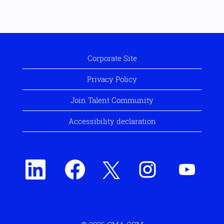
Corporate Site
Privacy Policy
Join Talent Community
Accessibility declaration
W
W
W
W
W
i
i
i
i
i
r
r
r
r
r
d
d
d
d
d
a
a
a
a
a
u
u
u
u
u
f
f
f
f
f
e
e
e
e
e
i
i
i
i