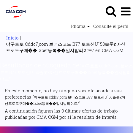
Idioma
Consulte el perfil
Inicio
|
야구토토 Cddc7¸com 보너스코드 B77 토토신Ȕ50슬롯κ아산
(pág
프로토구매��1xbet등록��알샤밥리야드/ en CMA CGM
actu
Resultados de búsqueda de
"야구토토 cddc7¸com 보너스
코드 B77 토토신Ȕ50슬롯κ아산프로토구매��1xbet등록��알샤밥리
야드/".
En este momento, no hay ninguna vacante acorde a sus
preferencias "
야구토토 cddc7¸com 보너스코드 B77 토토신Ȕ50슬롯κ아
".
산프로토구매��1xbet등록��알샤밥리야드/
A continuación figuran las 0 últimas ofertas de trabajo
publicadas por CMA CGM por si le resultan de interés.