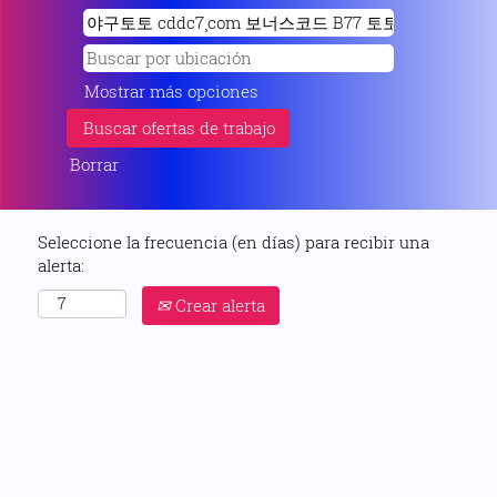
Mostrar más opciones
Borrar
Seleccione la frecuencia (en días) para recibir una
alerta:
Crear alerta