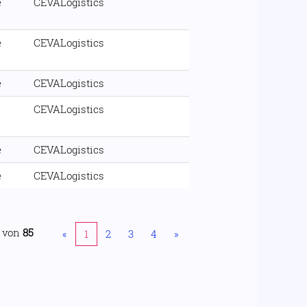
e
CEVALogistics
e
CEVALogistics
e
CEVALogistics
CEVALogistics
e
CEVALogistics
e
CEVALogistics
von
85
«
1
2
3
4
»