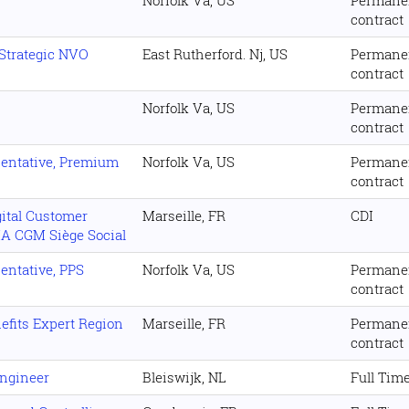
Norfolk Va, US
Permane
contract
Strategic NVO
East Rutherford. Nj, US
Permane
contract
Norfolk Va, US
Permane
contract
sentative, Premium
Norfolk Va, US
Permane
contract
tal Customer
Marseille, FR
CDI
A CGM Siège Social
entative, PPS
Norfolk Va, US
Permane
contract
fits Expert Region
Marseille, FR
Permane
contract
Engineer
Bleiswijk, NL
Full Tim