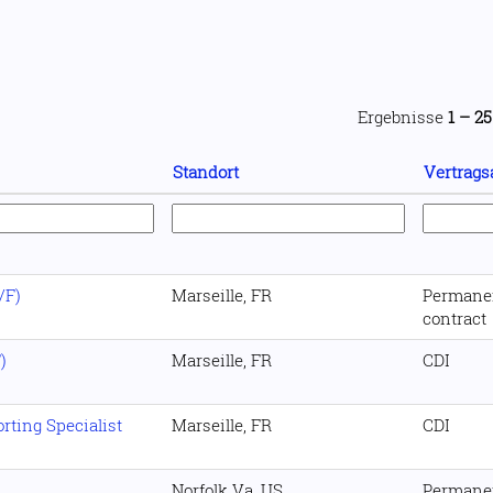
Ergebnisse
1 – 25
Standort
Vertrags
/F)
Marseille, FR
Permane
contract
)
Marseille, FR
CDI
rting Specialist
Marseille, FR
CDI
Norfolk Va, US
Permane