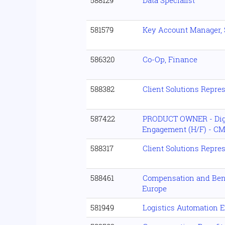
588129
Data Specialist
581579
Key Account Manager, 
586320
Co-Op, Finance
588382
Client Solutions Repre
587422
PRODUCT OWNER - Digi
Engagement (H/F) - CM
588317
Client Solutions Repres
588461
Compensation and Bene
Europe
581949
Logistics Automation 