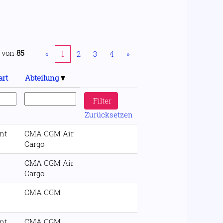
von
85
«
1
2
3
4
»
art
Abteilung
Zurücksetzen
nt
CMA CGM Air
Cargo
CMA CGM Air
Cargo
CMA CGM
nt
CMA CGM