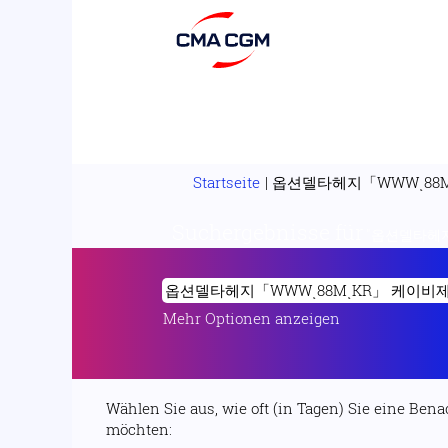
Startseite
|
옵션델타헤지「WWWͺ88Mͺ
Suchergebnisse für
"옵션델타헤지
Mehr Optionen anzeigen
Wählen Sie aus, wie oft (in Tagen) Sie eine Ben
möchten: