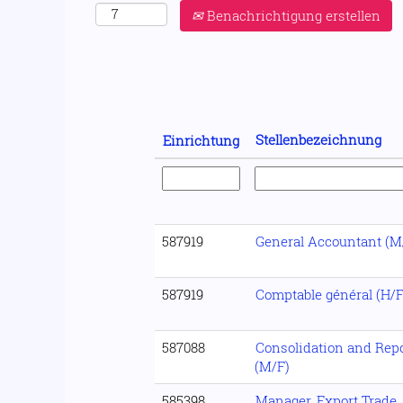
Benachrichtigung erstellen
Stellenbezeichnung
Einrichtung
587919
General Accountant (M
587919
Comptable général (H/F
587088
Consolidation and Repo
(M/F)
585398
Manager, Export Trade