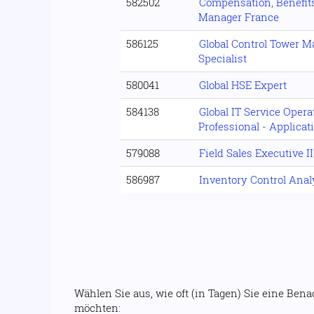
582502
Compensation, Benefits
Manager France
586125
Global Control Tower 
Specialist
580041
Global HSE Expert
584138
Global IT Service Oper
Professional - Applica
579088
Field Sales Executive II
586987
Inventory Control Anal
Wählen Sie aus, wie oft (in Tagen) Sie eine Ben
möchten: