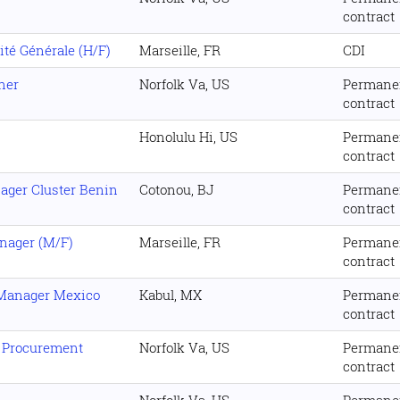
contract
té Générale (H/F)
Marseille, FR
CDI
ner
Norfolk Va, US
Permane
contract
Honolulu Hi, US
Permane
contract
ger Cluster Benin
Cotonou, BJ
Permane
contract
nager (M/F)
Marseille, FR
Permane
contract
 Manager Mexico
Kabul, MX
Permane
contract
r Procurement
Norfolk Va, US
Permane
contract