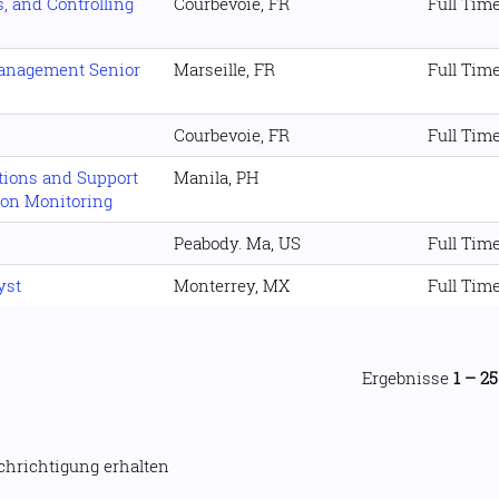
, and Controlling
Courbevoie, FR
Full Tim
Management Senior
Marseille, FR
Full Tim
Courbevoie, FR
Full Tim
ations and Support
Manila, PH
tion Monitoring
Peabody. Ma, US
Full Tim
yst
Monterrey, MX
Full Tim
Ergebnisse
1 – 25
achrichtigung erhalten