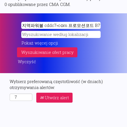
0 opublikowane przez CMA CGM.
Pokaż więcej opcji
Wyczyść
Wybierz preferowaną częstotliwość (w dniach)
otrzymywania alertów:
Utwórz alert