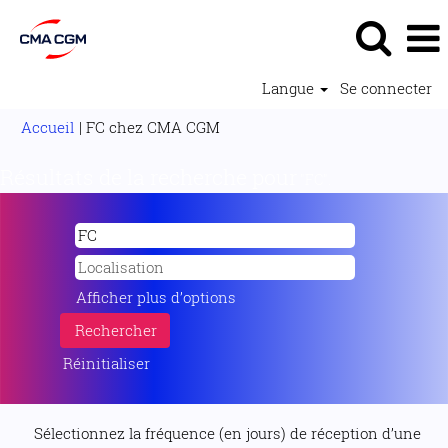
Langue
Se connecter
(page
Accueil
|
FC chez CMA CGM
actuelle)
Résultats de la recherche pour
"FC".
Afficher plus d’options
Réinitialiser
Sélectionnez la fréquence (en jours) de réception d’une