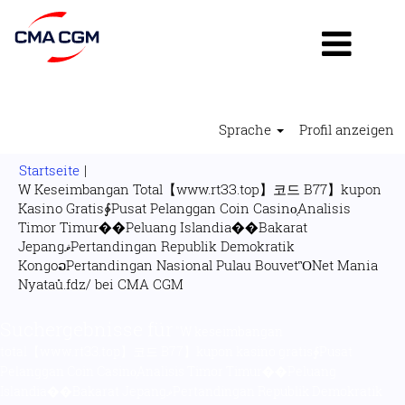
Sprache
Profil anzeigen
Startseite
|
W Keseimbangan Total【www.rtЗЗ.top】코드 B77】kupon
Kasino Gratis∲Pusat Pelanggan Coin Casino̜Analisis
Timor Timur��Peluang Islandia��Bakarat
JepangޥPertandingan Republik Demokratik
KongoວPertandingan Nasional Pulau BouvetὋNet Mania
(aktuelle
Nyataů.fdz/ bei CMA CGM
Seite)
Suchergebnisse für
"W keseimbangan
total【www.rtЗЗ.top】코드 B77】kupon kasino gratis∲Pusat
Pelanggan Coin Casino̜Analisis Timor Timur��Peluang
Islandia��Bakarat JepangޥPertandingan Republik Demokratik