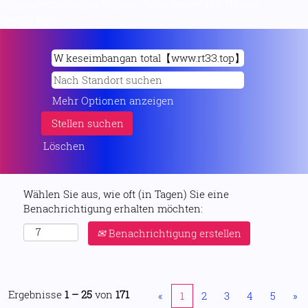
KongoວPertandingan Nasional Pulau BouvetὋNet Mania
Nyataů.fdz/".
Mehr Optionen anzeigen
Löschen
Wählen Sie aus, wie oft (in Tagen) Sie eine
Benachrichtigung erhalten möchten:
Benachrichtigung erstellen
Ergebnisse
1 – 25
von
171
«
1
2
3
4
5
»