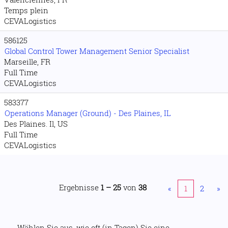
Temps plein
CEVALogistics
586125
Global Control Tower Management Senior Specialist
Marseille, FR
Full Time
CEVALogistics
583377
Operations Manager (Ground) - Des Plaines, IL
Des Plaines. Il, US
Full Time
CEVALogistics
Ergebnisse
1 – 25
von
38
«
1
2
»
Wählen Sie aus, wie oft (in Tagen) Sie eine