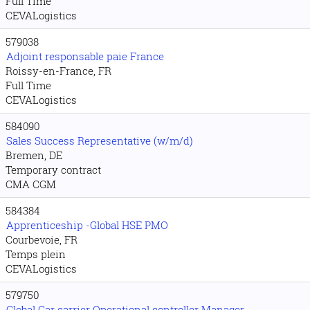
Full Time
CEVALogistics
579038
Adjoint responsable paie France
Roissy-en-France, FR
Full Time
CEVALogistics
584090
Sales Success Representative (w/m/d)
Bremen, DE
Temporary contract
CMA CGM
584384
Apprenticeship -Global HSE PMO
Courbevoie, FR
Temps plein
CEVALogistics
579750
Global Car carrier Operational controller Manager