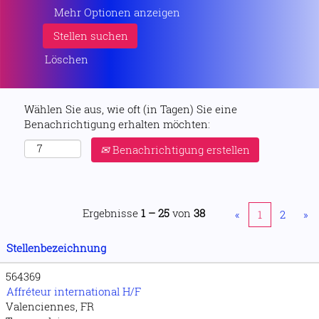
Mehr Optionen anzeigen
Löschen
Wählen Sie aus, wie oft (in Tagen) Sie eine
Benachrichtigung erhalten möchten:
Benachrichtigung erstellen
Ergebnisse
1 – 25
von
38
«
1
2
»
Stellenbezeichnung
564369
Affréteur international H/F
Valenciennes, FR