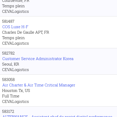
Courbevoie, FR
Temps plein
CEVALogistics
581487
COS Luxe H-F
Charles De Gaulle APT, FR
Temps plein
CEVALogistics
582782
Customer Service Administrator Korea
Seoul, KR
CEVALogistics
583058
Air Charter & Air Time Critical Manager
Houston Tx, US
Full Time
CEVALogistics
583172
ALTERNANCE - Assistant chef de projet digital performance