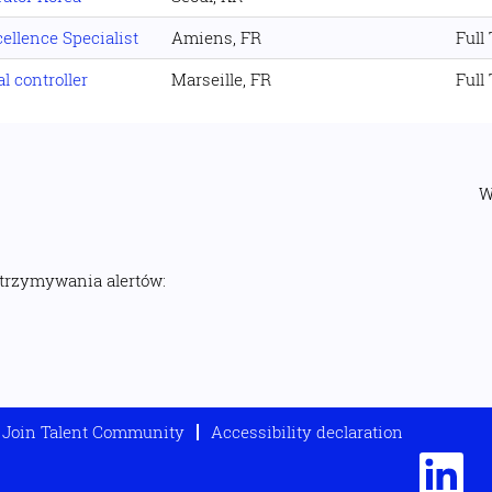
ellence Specialist
Amiens, FR
Full
l controller
Marseille, FR
Full
W
otrzymywania alertów:
Join Talent Community
Accessibility declaration
O
t
w