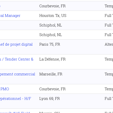
)
Courbevoie, FR
Temp
ical Manager
Houston Tx, US
Full
Schiphol, NL
Full
Schiphol, NL
Full
 de projet digital
Paris 75, FR
Alte
n / Tender Center &
La Défense, FR
Temp
ppement commercial
Marseille, FR
Temp
E PMO
Courbevoie, FR
Temp
Opérationnel - H/F
Lyon 69, FR
Full