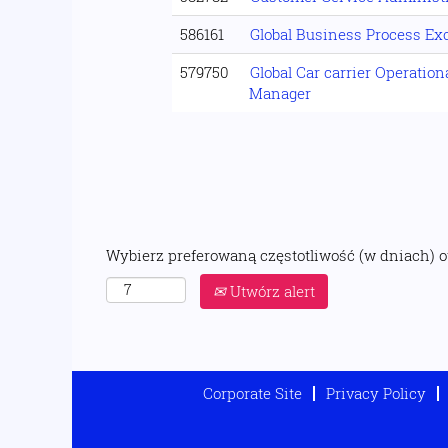
586161
Global Business Process Exc
579750
Global Car carrier Operationa
Manager
Wybierz preferowaną częstotliwość (w dniach) 
Utwórz alert
Corporate Site
Privacy Policy