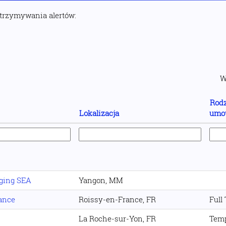
otrzymywania alertów:
W
Rodz
Lokalizacja
umo
rging SEA
Yangon, MM
rance
Roissy-en-France, FR
Full
La Roche-sur-Yon, FR
Temp