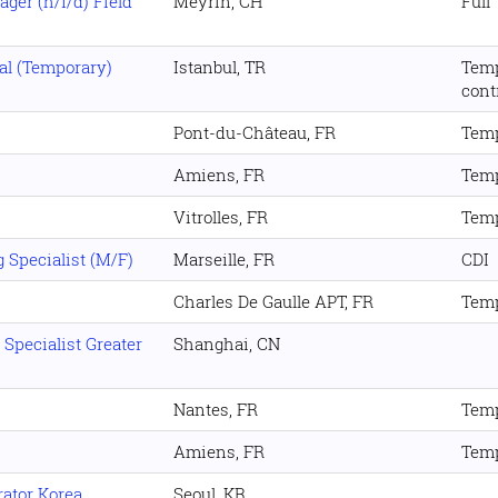
er (h/f/d) Field
Meyrin, CH
Full
al (Temporary)
Istanbul, TR
Tem
cont
Pont-du-Château, FR
Temp
Amiens, FR
Temp
Vitrolles, FR
Temp
 Specialist (M/F)
Marseille, FR
CDI
Charles De Gaulle APT, FR
Temp
Specialist Greater
Shanghai, CN
Nantes, FR
Temp
Amiens, FR
Temp
ator Korea
Seoul, KR