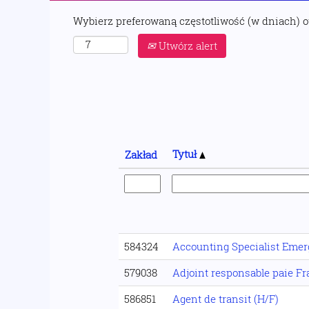
Wybierz preferowaną częstotliwość (w dniach) 
Utwórz alert
Tytuł
Zakład
584324
Accounting Specialist Eme
579038
Adjoint responsable paie F
586851
Agent de transit (H/F)