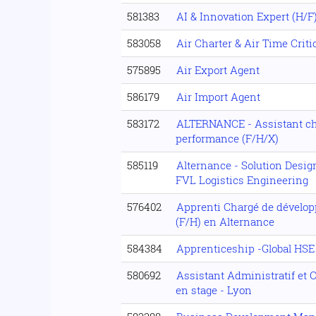
581383
AI & Innovation Expert (H/F
583058
Air Charter & Air Time Crit
575895
Air Export Agent
586179
Air Import Agent
583172
ALTERNANCE - Assistant chef
performance (F/H/X)
585119
Alternance - Solution Desig
FVL Logistics Engineering
576402
Apprenti Chargé de dévelo
(F/H) en Alternance
584384
Apprenticeship -Global HS
580692
Assistant Administratif et 
en stage - Lyon