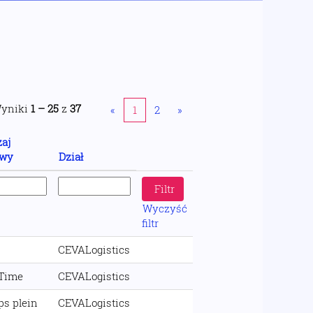
yniki
1 – 25
z
37
«
1
2
»
aj
wy
Dział
Wyczyść
filtr
CEVALogistics
 Time
CEVALogistics
s plein
CEVALogistics