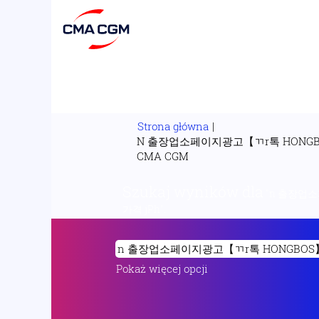
Strona główna
|
N 출장업소페이지광고【ㄲr톡 HON
(bieżąca
CMA CGM
strona)
Szukaj wyników dla
"n 출장업
가격 jPh".
Pokaż więcej opcji