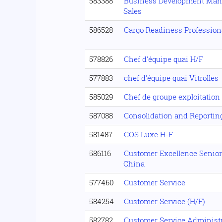
583388
Business Development Manag
Sales
586528
Cargo Readiness Profession
578826
Chef d'équipe quai H/F
577883
chef d'équipe quai Vitrolles
585029
Chef de groupe exploitation
587088
Consolidation and Reporting
581487
COS Luxe H-F
586116
Customer Excellence Senior 
China
577460
Customer Service
584254
Customer Service (H/F)
582782
Customer Service Administr