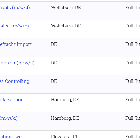
usatz (m/w/d)
Wolfsburg, DE
Full T
ialist (m/w/d)
Wolfsburg, DE
Full T
efracht Import
DE
Full T
erfahrer (m/w/d)
DE
Full T
es Controlling
DE
Full T
esk Support
Hamburg, DE
Full T
 (m/w/d)
Hamburg, DE
Full T
robnicowej
Plewiska, PL
Full T