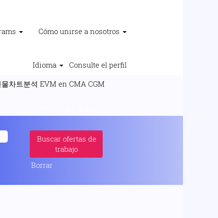
grams
Cómo unirse a nosotros
Idioma
Consulte el perfil
(página
트분석 EVM en CMA CGM
actual)
코인리딩㈗서부텍사스유선물차트분석 eVM".
Borrar