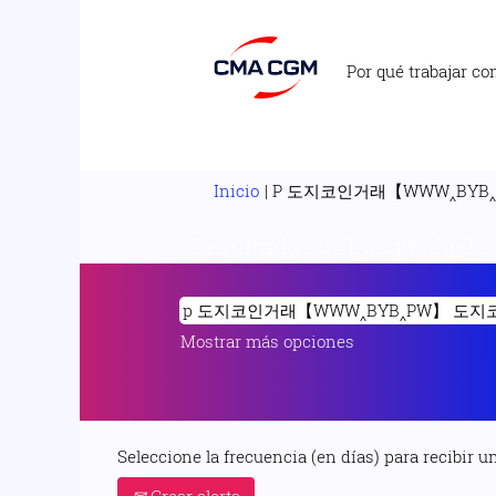
Por qué trabajar co
Inicio
|
P 도지코인거래【WWW‸BYB
Resultados de búsqueda de
Mostrar más opciones
Seleccione la frecuencia (en días) para recibir un
Crear alerta