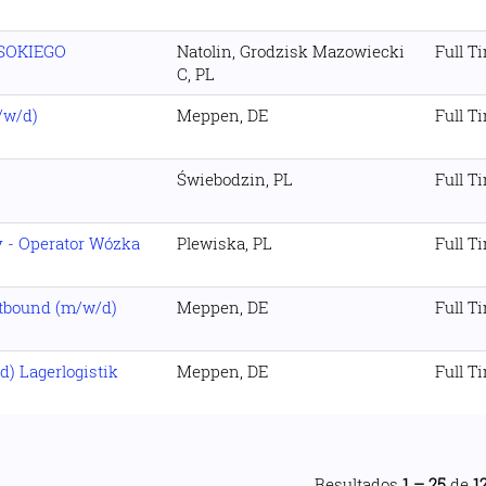
SOKIEGO
Natolin, Grodzisk Mazowiecki
Full T
C, PL
/w/d)
Meppen, DE
Full T
Świebodzin, PL
Full T
- Operator Wózka
Plewiska, PL
Full T
tbound (m/w/d)
Meppen, DE
Full T
d) Lagerlogistik
Meppen, DE
Full T
Resultados
1 – 25
de
1