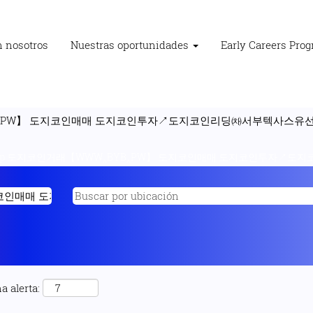
n nosotros
Nuestras oportunidades
Early Careers Pro
‸PW】 도지코인매매 도지코인투자↗도지코인리딩㈗서부텍사스유선물차
"p 도지코인거래【WWW‸BYB‸PW】 도지코인매매 도지코인투자↗도지
a alerta: