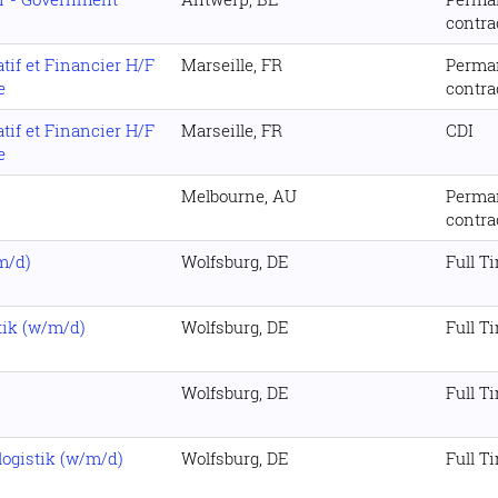
contra
if et Financier H/F
Marseille, FR
Perma
e
contra
if et Financier H/F
Marseille, FR
CDI
e
Melbourne, AU
Perma
contra
m/d)
Wolfsburg, DE
Full T
tik (w/m/d)
Wolfsburg, DE
Full T
Wolfsburg, DE
Full T
logistik (w/m/d)
Wolfsburg, DE
Full T