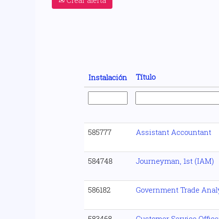
Título
Instalación
585777
Assistant Accountant
584748
Journeyman, 1st (IAM)
586182
Government Trade Anal
583468
Customer Service Offic