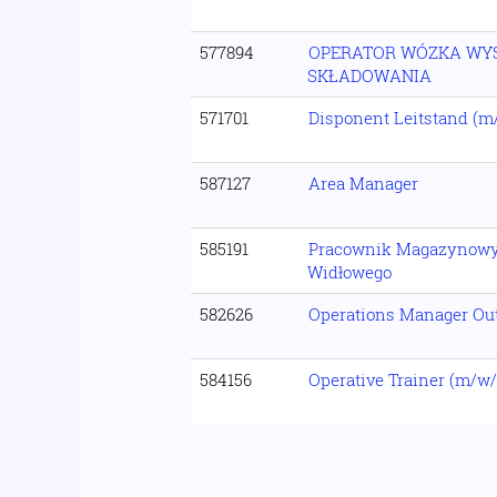
577894
OPERATOR WÓZKA WY
SKŁADOWANIA
571701
Disponent Leitstand (m
587127
Area Manager
585191
Pracownik Magazynowy 
Widłowego
582626
Operations Manager Ou
584156
Operative Trainer (m/w/