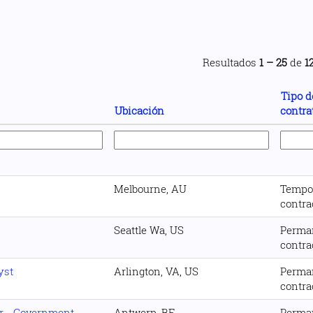
Resultados
1 – 25
de
1
Tipo d
Ubicación
contra
Melbourne, AU
Tempo
contra
Seattle Wa, US
Perma
contra
yst
Arlington, VA, US
Perma
contra
er - Government
Antwerp, BE
Perma