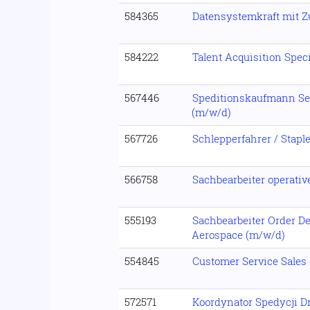
584365
Datensystemkraft mit Z
584222
Talent Acquisition Spec
567446
Speditionskaufmann Se
(m/w/d)
567726
Schlepperfahrer / Stapl
566758
Sachbearbeiter operativ
555193
Sachbearbeiter Order D
Aerospace (m/w/d)
554845
Customer Service Sales
572571
Koordynator Spedycji D