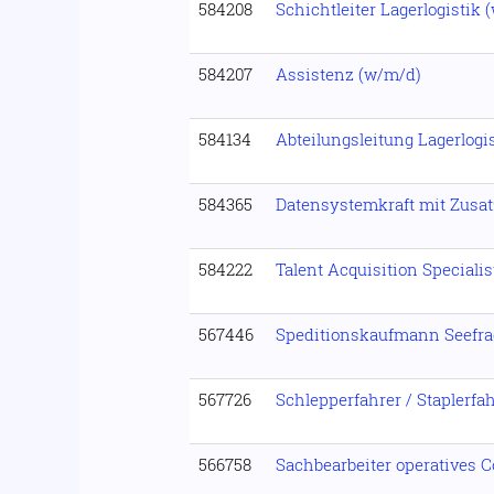
584208
Schichtleiter Lagerlogistik 
584207
Assistenz (w/m/d)
584134
Abteilungsleitung Lagerlogi
584365
Datensystemkraft mit Zusat
584222
Talent Acquisition Speciali
567446
Speditionskaufmann Seefra
567726
Schlepperfahrer / Staplerfa
566758
Sachbearbeiter operatives C