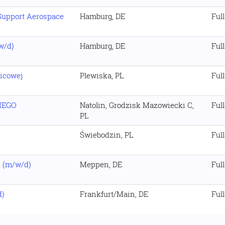
Support Aerospace
Hamburg, DE
Ful
w/d)
Hamburg, DE
Ful
icowej
Plewiska, PL
Ful
IEGO
Natolin, Grodzisk Mazowiecki C,
Ful
PL
Świebodzin, PL
Ful
k (m/w/d)
Meppen, DE
Ful
d)
Frankfurt/Main, DE
Ful