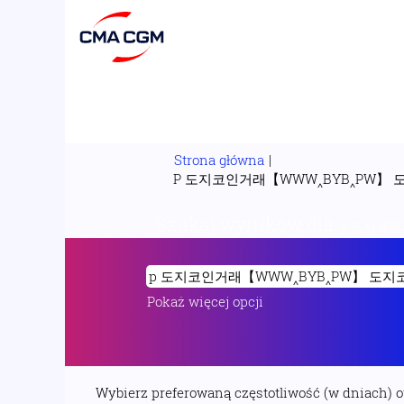
Strona główna
|
P 도지코인거래【WWW‸BYB‸PW】
Szukaj wyników dla
"p 도지코
Pokaż więcej opcji
Wybierz preferowaną częstotliwość (w dniach) 