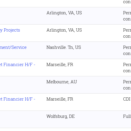
con
Arlington, VA, US
Per
con
y Projects
Arlington, VA, US
Per
con
ment/Service
Nashville. Tn, US
Per
con
t Financier H/F -
Marseille, FR
Per
con
Melbourne, AU
Per
con
t Financier H/F -
Marseille, FR
CDI
Wolfsburg, DE
Ful