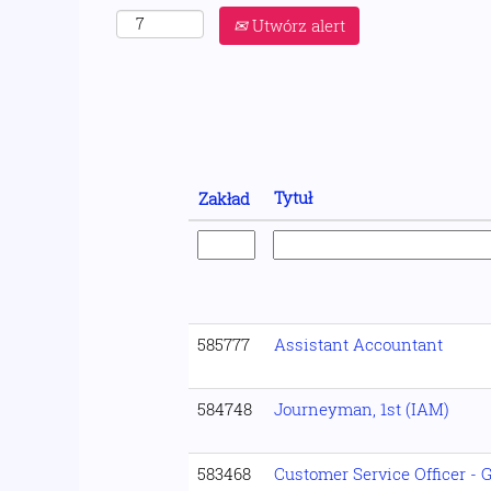
Utwórz alert
Tytuł
Zakład
585777
Assistant Accountant
584748
Journeyman, 1st (IAM)
583468
Customer Service Officer -