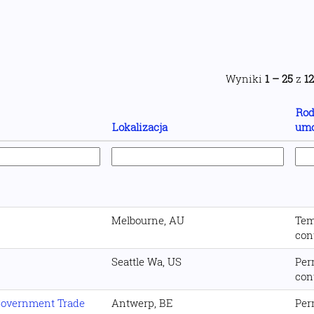
Wyniki
1 – 25
z
1
Rod
Lokalizacja
um
Melbourne, AU
Tem
con
Seattle Wa, US
Per
con
 Government Trade
Antwerp, BE
Per