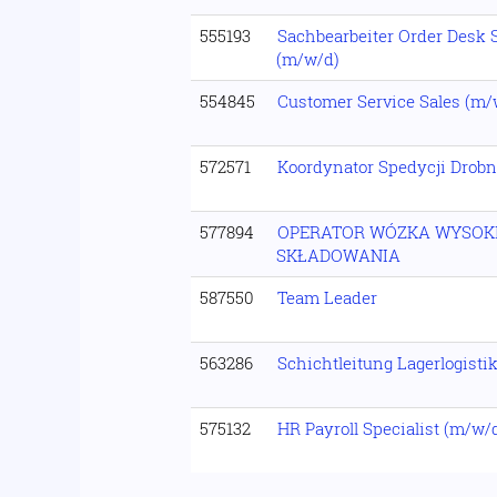
555193
Sachbearbeiter Order Desk 
(m/w/d)
554845
Customer Service Sales (m/
572571
Koordynator Spedycji Drobn
577894
OPERATOR WÓZKA WYSOK
SKŁADOWANIA
587550
Team Leader
563286
Schichtleitung Lagerlogisti
575132
HR Payroll Specialist (m/w/