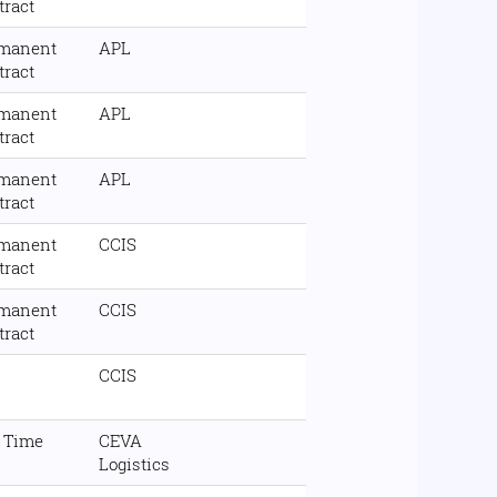
tract
manent
APL
tract
manent
APL
tract
manent
APL
tract
manent
CCIS
tract
manent
CCIS
tract
CCIS
l Time
CEVA
Logistics