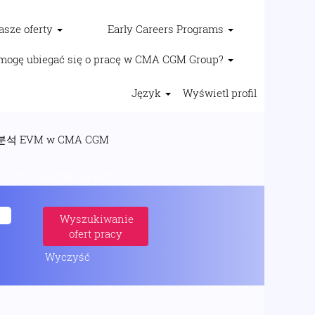
asze oferty
Early Careers Programs
mogę ubiegać się o pracę w CMA CGM Group?
Język
Wyświetl profil
(bieżąca
EVM w CMA CGM
strona)
부텍사스유선물차트분석 eVM".
Wyczyść