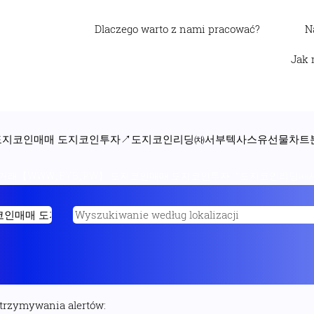
Dlaczego warto z nami pracować?
N
Jak 
 도지코인매매 도지코인투자↗도지코인리딩㈗서부텍사스유선물차트분석 
인거래【WWW‸BYB‸PW】 도지코인매매 도지코인투자↗도지코인리딩㈗서
otrzymywania alertów: