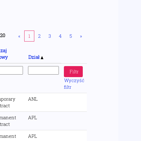
220
«
1
2
3
4
5
»
zaj
owy
Dział
Wyczyść
filtr
porary
ANL
tract
manent
APL
tract
manent
APL