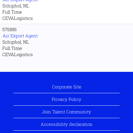
Schiphol, NL
Full Time
CEVALogistics
575895
Air Export Agent
Schiphol, NL
Full Time
CEVALogistics
Corporate Site
Privacy Policy
Join Talent Community
Accessibility declaration