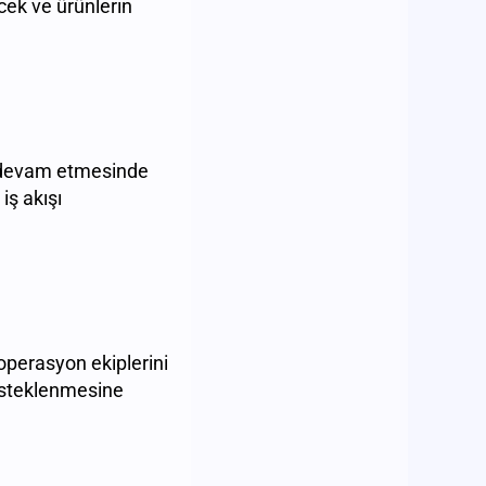
cek ve ürünlerin
a devam etmesinde
iş akışı
 operasyon ekiplerini
desteklenmesine