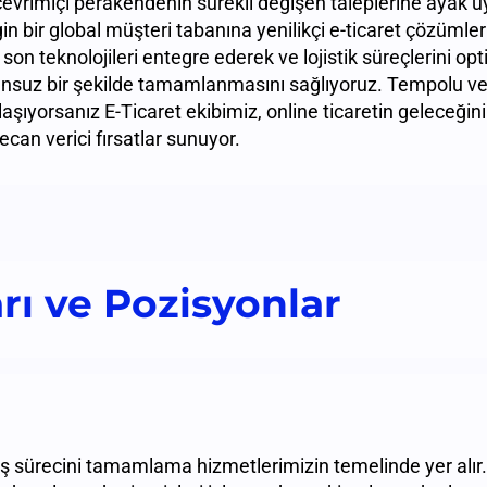
 çevrimiçi perakendenin sürekli değişen taleplerine ayak 
n bir global müşteri tabanına yenilikçi e-ticaret çözümle
on teknolojileri entegre ederek ve lojistik süreçlerini op
nsuz bir şekilde tamamlanmasını sağlıyoruz. Tempolu ve t
şıyorsanız E-Ticaret ekibimiz, online ticaretin geleceğini
ecan verici fırsatlar sunuyor.
arı ve Pozisyonlar
iş sürecini tamamlama hizmetlerimizin temelinde yer alı