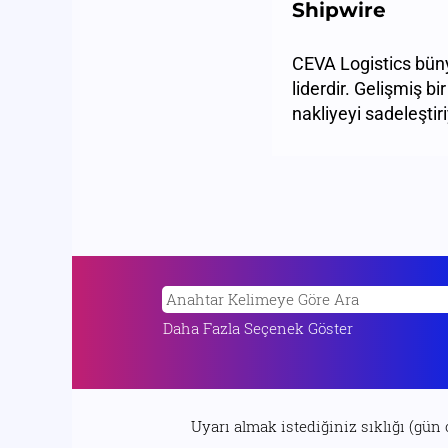
Shipwire
CEVA Logistics bünye
liderdir. Gelişmiş b
nakliyeyi sadeleştir
Daha Fazla Seçenek Göster
Uyarı almak istediğiniz sıklığı (gün