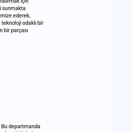
uydurmak için
ri sunmakta
timize ederek,
eknoloji odaklı bir
n bir parçası
r. Bu departmanda