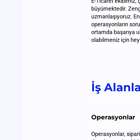
E-Ticaret ekibimiz,
büyümektedir. Zengi
uzmanlaşıyoruz. En s
operasyonların soru
ortamda başarıya ula
olabilmeniz için hey
İş Alanl
Operasyonlar
Operasyonlar, sipar