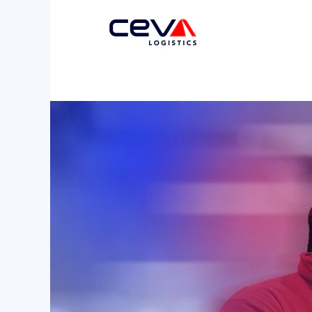
E-
ticaret2