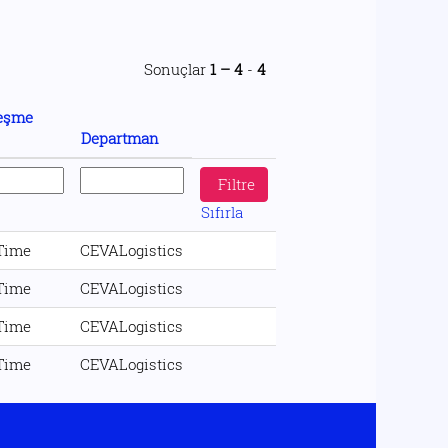
Sonuçlar
1 – 4
-
4
eşme
Departman
Sıfırla
 Time
CEVALogistics
 Time
CEVALogistics
 Time
CEVALogistics
 Time
CEVALogistics