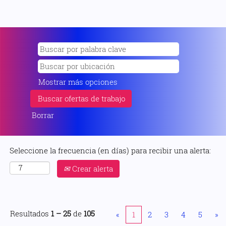
Mostrar más opciones
Borrar
Seleccione la frecuencia (en días) para recibir una alerta:
Crear alerta
Resultados
1 – 25
de
105
«
1
2
3
4
5
»