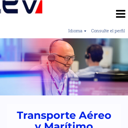
Idioma
Consulte el perfil
Transporte
Aéreo
y
Marítimo2
Transporte Aéreo
y Marítimo