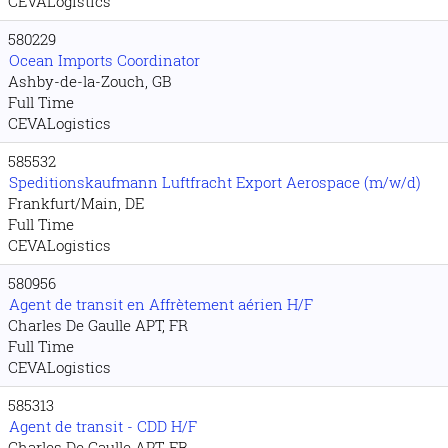
CEVALogistics
580229
Ocean Imports Coordinator
Ashby-de-la-Zouch, GB
Full Time
CEVALogistics
585532
Speditionskaufmann Luftfracht Export Aerospace (m/w/d)
Frankfurt/Main, DE
Full Time
CEVALogistics
580956
Agent de transit en Affrètement aérien H/F
Charles De Gaulle APT, FR
Full Time
CEVALogistics
585313
Agent de transit - CDD H/F
Charles De Gaulle APT, FR