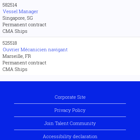
582514
Vessel Manager
Singapore, SG
Permanent contract
CMA Ships
525518
Ouvrier Mécanicien navigant
Marseille, FR
Permanent contract
CMA Ships
Corporate Site
Privacy Policy
Join Talent Community
Accessibility declaration