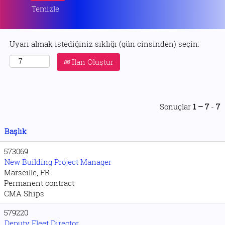
Temizle
Uyarı almak istediğiniz sıklığı (gün cinsinden) seçin:
İlan Oluştur
Sonuçlar
1 – 7
-
7
Başlık
573069
New Building Project Manager
Marseille, FR
Permanent contract
CMA Ships
579220
Deputy Fleet Director