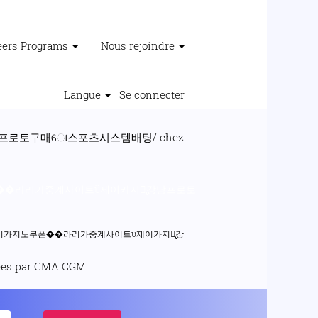
reers Programs
Nous rejoindre
Langue
Se connecter
남프로토구매ୋ스포츠시스템배팅/ chez
쿠폰��라리가중계사이트ϋ제이카지노̢강남프로토
스카이카지노쿠폰��라리가중계사이트ϋ제이카지노̢강
liées par CMA CGM.