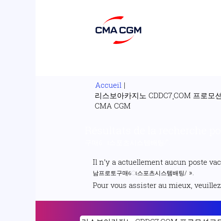
Accueil
|
리스보아카지노 CDDC7¸COM 프로
(page
CMA CGM
actuelle)
Résultats de la recherche p
구매ୋ스포츠시스템배팅/".
Il n’y a actuellement aucun poste va
».
남프로토구매ୋ스포츠시스템배팅/
Pour vous assister au mieux, veuille