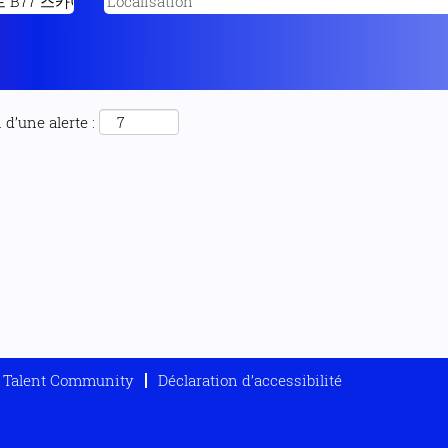
d’une alerte :
Talent Community
Déclaration d’accessibilité