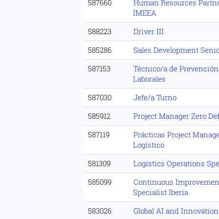
587660
Human Resources Partner
IMEEA
588223
Driver III
585286
Sales Development Senior
587153
Técnico/a de Prevención
Laborales
587030
Jefe/a Turno
585912
Project Manager Zero Def
587119
Prácticas Project Manag
Logístico
581309
Logistics Operations Spec
585099
Continuous Improveme
Specialist Iberia
583026
Global AI and Innovation