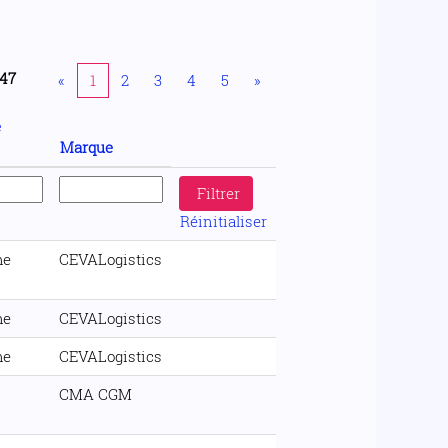
47
«
1
2
3
4
5
»
e
Marque
Réinitialiser
me
CEVALogistics
me
CEVALogistics
me
CEVALogistics
CMA CGM