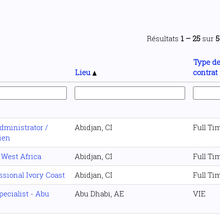
Résultats
1 – 25
sur
5
Type d
Lieu
contrat
ministrator /
Abidjan, CI
Full Ti
ien
 West Africa
Abidjan, CI
Full Ti
ssional Ivory Coast
Abidjan, CI
Full Ti
pecialist - Abu
Abu Dhabi, AE
VIE