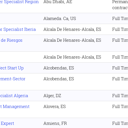
 Specialist Region
Abu Dhabi, AE
Perman
contrac
Alameda. Ca, US
Full Ti
 Specialist Iberia
Alcala De Henares-Alcala, ES
Full Ti
 de Riesgos
Alcala De Henares-Alcala, ES
Full Ti
Alcala De Henares-Alcala, ES
Full Ti
ect Start Up
Alcobendas, ES
Full Ti
ement-Sector
Alcobendas, ES
Full Ti
ialist Algeria
Alger, DZ
Full Ti
nt Management
Alovera, ES
Full Ti
 Expert
Amiens, FR
Full Ti