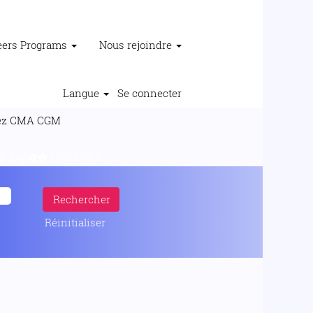
reers Programs
Nous rejoindre
Langue
Se connecter
(page
z CMA CGM
actuelle)
영��‍♀️workload/".
Réinitialiser