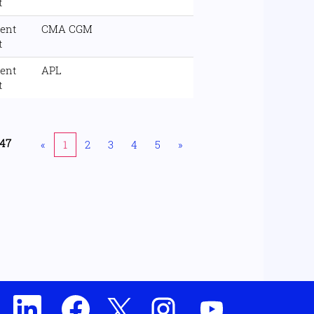
t
ent
CMA CGM
t
ent
APL
t
47
«
1
2
3
4
5
»
S
S
S
S
S
’
’
’
’
’