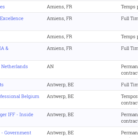
les
Amiens, FR
Temps 
 Excellence
Amiens, FR
Full Ti
Amiens, FR
Temps 
IA &
Amiens, FR
Full Ti
r Netherlands
AN
Perman
contrac
ts
Antwerp, BE
Full Ti
ofessional Belgium
Antwerp, BE
Tempor
contrac
er IFF - Inside
Antwerp, BE
Perman
contrac
r - Government
Antwerp, BE
Perman