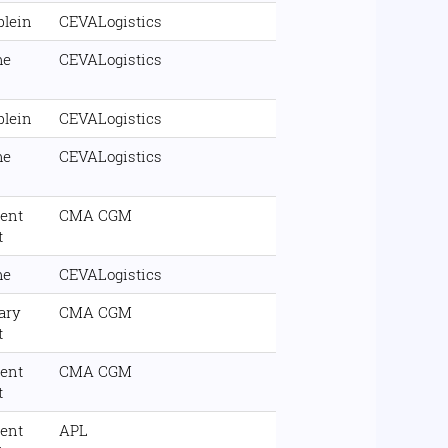
plein
CEVALogistics
me
CEVALogistics
plein
CEVALogistics
me
CEVALogistics
ent
CMA CGM
t
me
CEVALogistics
ary
CMA CGM
t
ent
CMA CGM
t
ent
APL