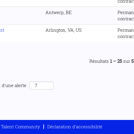
contrac
Antwerp, BE
Perman
contrac
st
Arlington, VA, US
Perman
contrac
Résultats
1 – 25
sur
5
d’une alerte :
Talent Community
Déclaration d’accessibilité