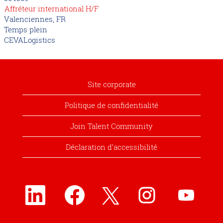
Affréteur international H/F
Valenciennes, FR
Temps plein
CEVALogistics
Site corporate
Politique de confidentialité
Join Talent Community
Déclaration d’accessibilité
S
S
S
S
S
’
’
’
’
’
o
o
o
o
o
u
u
u
u
u
v
v
v
v
v