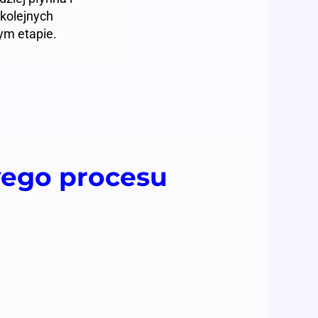
 kolejnych
ym etapie.
wego procesu