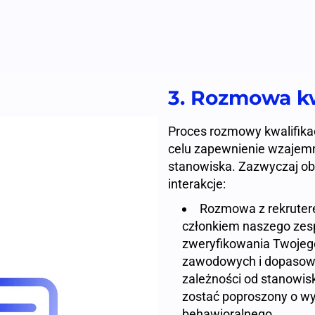
3. Rozmowa kw
Proces rozmowy kwalifika
celu zapewnienie wzajem
stanowiska. Zazwyczaj ob
interakcje:
Rozmowa z rekruter
członkiem naszego zesp
zweryfikowania Twojeg
zawodowych i dopasowa
zależności od stanowis
zostać poproszony o wy
behawioralnego.