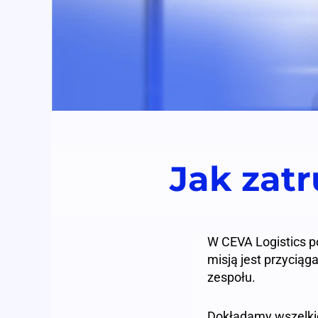
Jak zat
W CEVA Logistics p
misją jest przycią
zespołu.
Dokładamy wszelkich