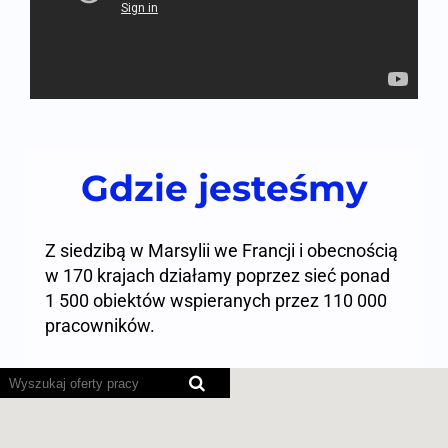
Gdzie jesteśmy
Z siedzibą w Marsylii we Francji i obecnością
w 170 krajach działamy poprzez sieć ponad
1 500 obiektów wspieranych przez 110 000
pracowników.
Poniższa
mapa
z
możliwością