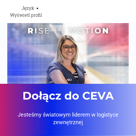
Język
Wyświetl profil
Dołącz do CEVA
Jesteśmy światowym liderem w logistyce
zewnętrznej