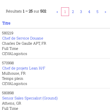
Résultats
1 – 25
sur
502
«
1
2
3
4
5
»
Titre
580219
Chef de Service Douane
Charles De Gaulle APT, FR
Full Time
CEVALogistics
570998
Chef de projets Lean H/F
Mulhouse, FR
Temps plein
CEVALogistics
580898
Senior Sales Specialist (Ground)
Athens, GR
Full Time