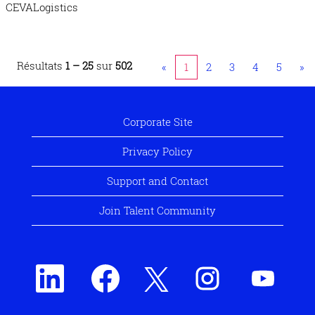
CEVALogistics
Résultats
1 – 25
sur
502
«
1
2
3
4
5
»
Corporate Site
Privacy Policy
Support and Contact
Join Talent Community
S
S
S
S
S
’
’
’
’
’
o
o
o
o
o
u
u
u
u
u
v
v
v
v
v