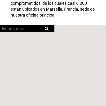
comprometidos, de los cuales casi 6.000
están ubicados en Marsella, Francia, sede de
nuestra oficina principal.
Los
lectores
de
pantalla
no
pueden
leer
el
siguiente
mapa
con
opción
de
búsqueda.