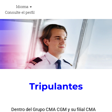
Idioma
Consulte el perfil
Empleos
para
Marinos
(Seafarers
Jobs)
-
RESHAPE
Tripulantes
Dentro del Grupo CMA CGM y su filial CMA