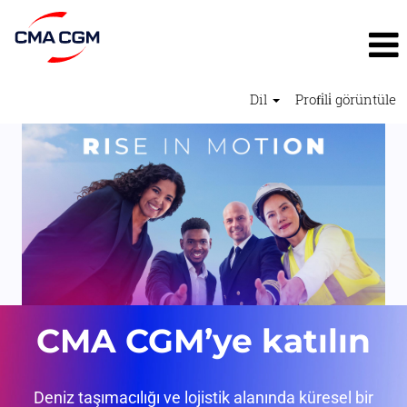
Dil
Profi̇li̇ görüntüle
CMA CGM’ye katılın
Deniz taşımacılığı ve lojistik alanında küresel bir