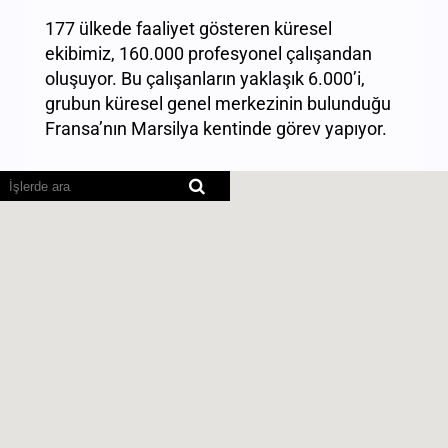
177 ülkede faaliyet gösteren küresel
ekibimiz, 160.000 profesyonel çalışandan
oluşuyor. Bu çalışanların yaklaşık 6.000’i,
grubun küresel genel merkezinin bulunduğu
Fransa’nın Marsilya kentinde görev yapıyor.
Ekran
okuyucular
aşağıdaki
aranabilir
haritayı
okuyamıyor.