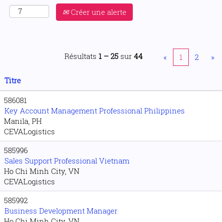
Créer une alerte
Résultats
1 – 25
sur
44
«
1
2
»
Titre
586081
Key Account Management Professional Philippines
Manila, PH
CEVALogistics
585996
Sales Support Professional Vietnam
Ho Chi Minh City, VN
CEVALogistics
585992
Business Development Manager
Ho Chi Minh City, VN