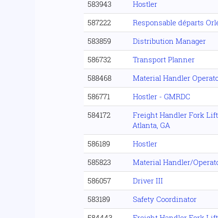
583943
Hostler
587222
Responsable départs Orl
583859
Distribution Manager
586732
Transport Planner
588468
Material Handler Operato
586771
Hostler - GMRDC
584172
Freight Handler Fork Lift
Atlanta, GA
586189
Hostler
585823
Material Handler/Operat
586057
Driver III
583189
Safety Coordinator
584443
Freight Handler Fork Lift