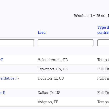
Résultats
1 – 25
sur
Type 
Lieu
contra
/F
Valenciennes, FR
Temps 
Groveport. Oh, US
Full T
ntative I -
Houston Tx, US
Full T
r II
Dallas. Tx, US
Full T
Avignon, FR
Temps 