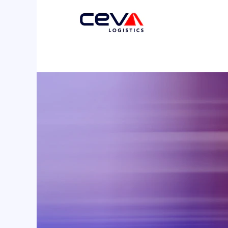
Fret
Routier
et
Ferroviaire
2