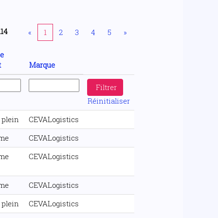
114
«
1
2
3
4
5
»
de
t
Marque
Réinitialiser
plein
CEVALogistics
ime
CEVALogistics
ime
CEVALogistics
ime
CEVALogistics
plein
CEVALogistics