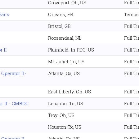
Groveport. Oh, US
Full T
éans
Orléans, FR
Temps 
Bristol, GB
Full T
Roosendaal, NL
Full T
r II
Plainfield. In PDC, US
Full T
Mt. Juliet. Tn, US
Full T
 Operator II-
Atlanta. Ga, US
Full T
East Liberty. Oh, US
Full T
or II - GMRDC
Lebanon. Tn, US
Full T
Troy. Oh, US
Full T
Houston Tx, US
Full T
 Operator II-
Atlanta. Ga, US
Full T