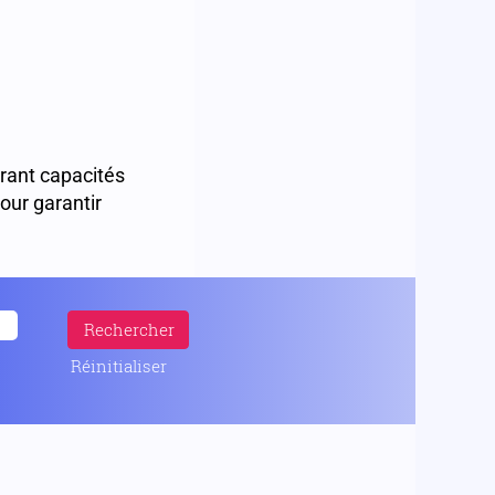
brant capacités
our garantir
Réinitialiser