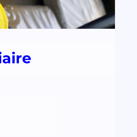
iaire
t