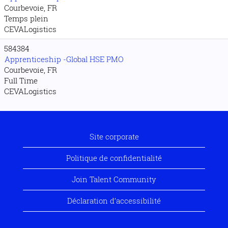
Courbevoie, FR
Temps plein
CEVALogistics
584384
Apprenticeship -Global HSE PMO
Courbevoie, FR
Full Time
CEVALogistics
Site corporate
Politique de confidentialité
Join Talent Community
Déclaration d’accessibilité