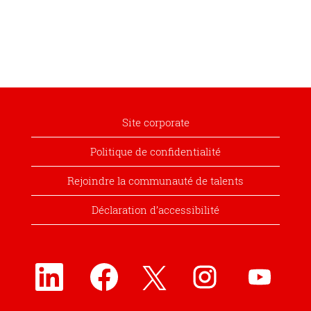
Site corporate
Politique de confidentialité
Rejoindre la communauté de talents
Déclaration d’accessibilité
S
S
S
S
S
’
’
’
’
’
o
o
o
o
o
u
u
u
u
u
v
v
v
v