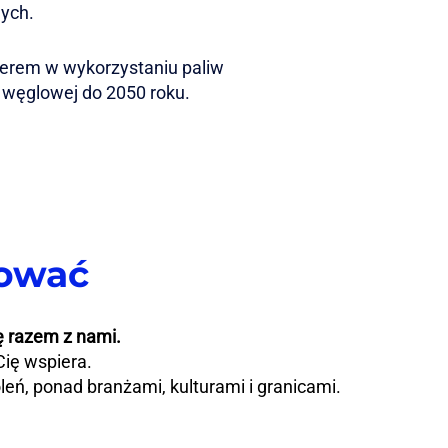
nych.
erem w wykorzystaniu paliw
 węglowej do 2050 roku.
cować
ę razem z nami.
Cię wspiera.
oleń, ponad branżami, kulturami i granicami.