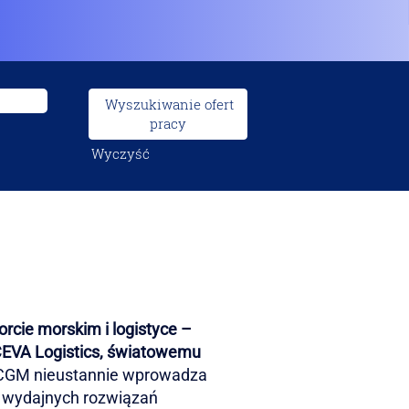
Wyczyść
cie morskim i logistyce –
 CEVA Logistics, światowemu
 CGM nieustannie wprowadza
j wydajnych rozwiązań