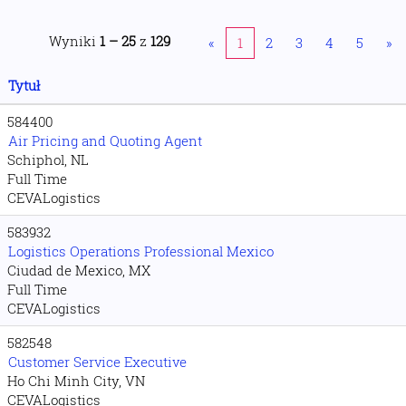
Wyniki
1 – 25
z
129
«
1
2
3
4
5
»
Tytuł
584400
Air Pricing and Quoting Agent
Schiphol, NL
Full Time
CEVALogistics
583932
Logistics Operations Professional Mexico
Ciudad de Mexico, MX
Full Time
CEVALogistics
582548
Customer Service Executive
Ho Chi Minh City, VN
CEVALogistics