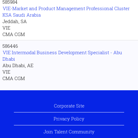
585984
VIE-Market and Product Management Professional Cluster
KSA Saudi Arabia
Jeddah, SA
VIE
CMA CGM
586446
VIE Intermodal Business Development Specialist - Abu
Dhabi
Abu Dhabi, AE
VIE
CMA CGM
Corporate Site
Privacy Policy
Join Talent Community