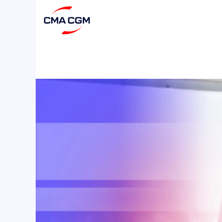
Załoga
Morska2