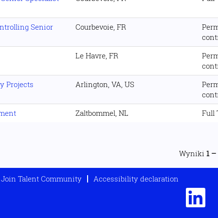
trolling Senior
Courbevoie, FR
Per
cont
Le Havre, FR
Per
cont
y Projects
Arlington, VA, US
Per
cont
tment
Zaltbommel, NL
Full
Wyniki
1 –
Join Talent Community
Accessibility declaration
O
t
w
i