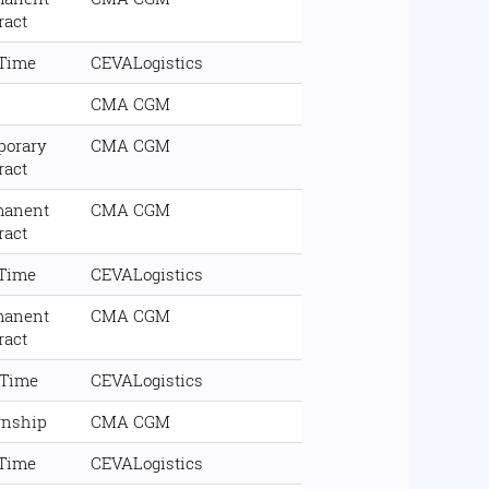
ract
 Time
CEVALogistics
CMA CGM
porary
CMA CGM
ract
manent
CMA CGM
ract
 Time
CEVALogistics
manent
CMA CGM
ract
 Time
CEVALogistics
rnship
CMA CGM
 Time
CEVALogistics