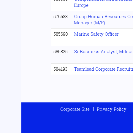
Europe
576633
Group Human Resources Con
Manager (M/F)
585690
Marine Safety Officer
585825
Sr Business Analyst, Militar
584193
Teamlead Corporate Recrui
Corporate Site
Privacy Policy