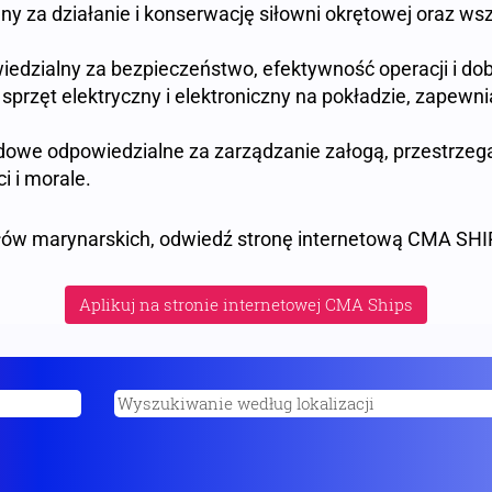
y za działanie i konserwację siłowni okrętowej oraz ws
edzialny za bezpieczeństwo, efektywność operacji i dob
 sprzęt elektryczny i elektroniczny na pokładzie, zapewn
ądowe odpowiedzialne za zarządzanie załogą, przestrzeg
 i morale.
ów marynarskich, odwiedź stronę internetową CMA SHIP
Aplikuj na stronie internetowej CMA Ships