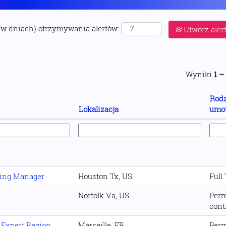
(w dniach) otrzymywania alertów:
Utwórz aler
Wyniki
1 –
Rodz
Lokalizacja
umo
ning Manager
Houston Tx, US
Full
Norfolk Va, US
Per
cont
 Expert Region
Marseille, FR
Per