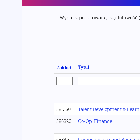
Wybierz preferowaną częstotliwość 
Tytuł
Zakład
581359
Talent Development & Lear
586320
Co-Op, Finance
588461
Compensation and Benefits