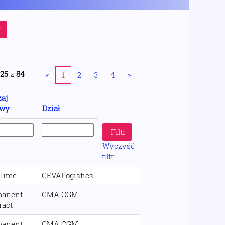
t
 25
z
84
«
1
2
3
4
»
aj
wy
Dział
Wyczyść
filtr
 Time
CEVALogistics
manent
CMA CGM
ract
manent
CMA CGM