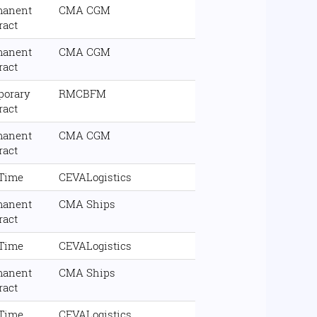
manent
CMA CGM
ract
manent
CMA CGM
ract
porary
RMCBFM
ract
manent
CMA CGM
ract
 Time
CEVALogistics
manent
CMA Ships
ract
 Time
CEVALogistics
manent
CMA Ships
ract
 Time
CEVALogistics