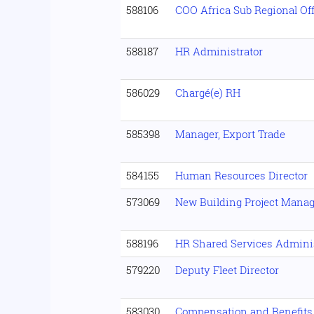
588106
COO Africa Sub Regional Off
588187
HR Administrator
586029
Chargé(e) RH
585398
Manager, Export Trade
584155
Human Resources Director
573069
New Building Project Manag
588196
HR Shared Services Adminis
579220
Deputy Fleet Director
583030
Compensation and Benefits 