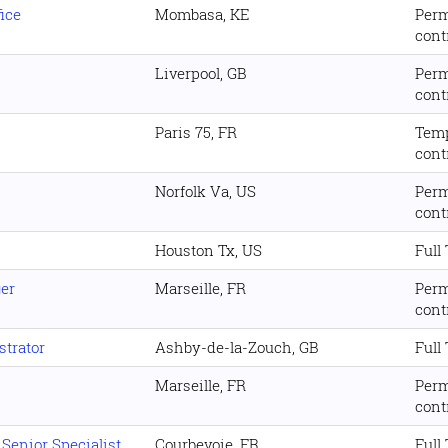
ice
Mombasa, KE
Per
cont
Liverpool, GB
Per
cont
Paris 75, FR
Tem
cont
Norfolk Va, US
Per
cont
Houston Tx, US
Full
er
Marseille, FR
Per
cont
trator
Ashby-de-la-Zouch, GB
Full
Marseille, FR
Per
cont
Senior Specialist
Courbevoie, FR
Full