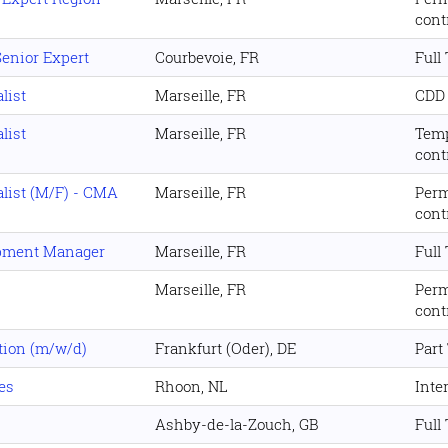
cont
Senior Expert
Courbevoie, FR
Full
list
Marseille, FR
CDD
list
Marseille, FR
Tem
cont
alist (M/F) - CMA
Marseille, FR
Per
cont
opment Manager
Marseille, FR
Full
Marseille, FR
Per
cont
tion (m/w/d)
Frankfurt (Oder), DE
Part
es
Rhoon, NL
Inte
Ashby-de-la-Zouch, GB
Full