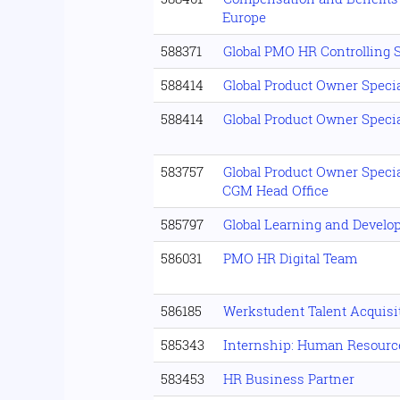
Europe
588371
Global PMO HR Controlling 
588414
Global Product Owner Specia
588414
Global Product Owner Specia
583757
Global Product Owner Speci
CGM Head Office
585797
Global Learning and Devel
586031
PMO HR Digital Team
586185
Werkstudent Talent Acquisi
585343
Internship: Human Resourc
583453
HR Business Partner