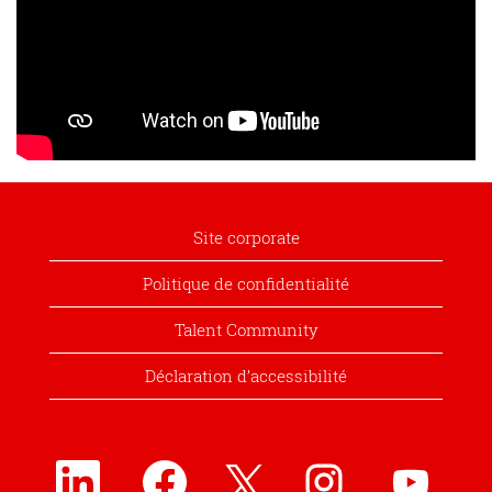
Site corporate
Politique de confidentialité
Talent Community
Déclaration d’accessibilité
S
S
S
S
S
’
’
’
’
’