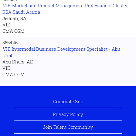
VIE-Market and Product Management Professional Cluster
KSA Saudi Arabia
Jeddah, SA
VIE
CMA CGM
586446
VIE Intermodal Business Development Specialist - Abu
Dhabi
Abu Dhabi, AE
VIE
CMA CGM
Corporate Site
Privacy Policy
Join Talent Community