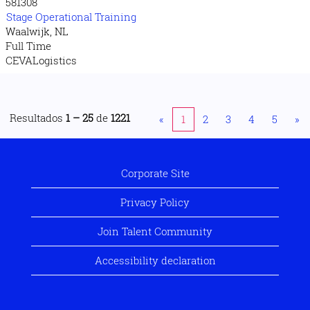
581308
Stage Operational Training
Waalwijk, NL
Full Time
CEVALogistics
Resultados
1 – 25
de
1221
«
1
2
3
4
5
»
Corporate Site
Privacy Policy
Join Talent Community
Accessibility declaration