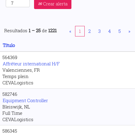
Crear alerta
Resultados
1 – 25
de
1221
«
1
2
3
4
5
»
Título
564369
Affréteur international H/F
Valenciennes, FR
Temps plein
CEVALogistics
582746
Equipment Controller
Bleiswijk, NL
Full Time
CEVALogistics
586345